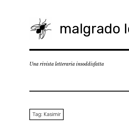
Skip
to
content
malgrado 
Una rivista letteraria insoddisfatta
Tag:
Kasimir