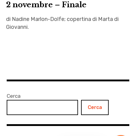
2 novembre – Finale
di Nadine Marlon-Dolfe; copertina di Marta di
Giovanni.
2
novembre
,
Autrici
,
Ferdinando
Mallone
Cerca
,
Cerca
La
casa
,
Marta