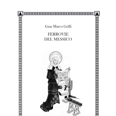
,
Ferrovie
del
Messico
,
Gian
Marco
Griffi
,
giulio
mozzi
,
Laurana
Editore
,
recensione