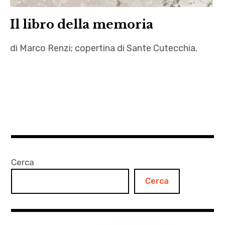
Il libro della memoria
di Marco Renzi; copertina di Sante Cutecchia.
autori
,
Il libro
della
memoria
,
Isolamento
Cerca
,
Cerca
Leopardi
,
letteratura