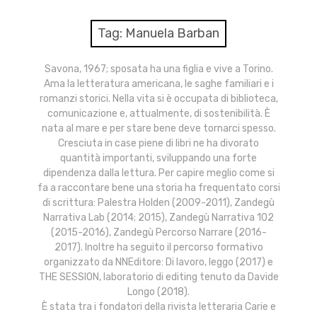
menu
Numeri
Tag:
Manuela Barban
Call
Savona, 1967; sposata ha una figlia e vive a Torino.
Ama la letteratura americana, le saghe familiari e i
expan
Rubriche
child
romanzi storici. Nella vita si è occupata di biblioteca,
menu
comunicazione e, attualmente, di sostenibilità. È
Contatti
nata al mare e per stare bene deve tornarci spesso.
Cresciuta in case piene di libri ne ha divorato
quantità importanti, sviluppando una forte
Archivio
dipendenza dalla lettura. Per capire meglio come si
fa a raccontare bene una storia ha frequentato corsi
di scrittura: Palestra Holden (2009-2011), Zandegù
Narrativa Lab (2014; 2015), Zandegù Narrativa 102
(2015-2016), Zandegù Percorso Narrare (2016-
2017). Inoltre ha seguito il percorso formativo
organizzato da NNEditore: Di lavoro, leggo (2017) e
THE SESSION, laboratorio di editing tenuto da Davide
Longo (2018).
È stata tra i fondatori della rivista letteraria Carie e