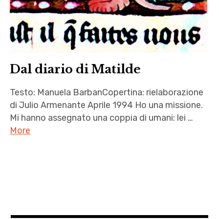
Dal diario di Matilde
Testo: Manuela BarbanCopertina: rielaborazione
di Julio Armenante Aprile 1994 Ho una missione.
Mi hanno assegnato una coppia di umani: lei …
More
Autrici
,
Dal
diario
di