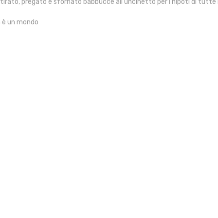
tirato, pregato e sfornato babbucce all’uncinetto per i nipoti di tutte l
ta è un mondo