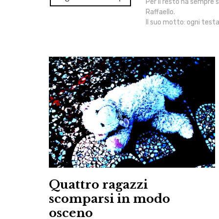
Per il resto ha sempre s
Raffaello.
Il suo motto: ogni tes
Quattro ragazzi
scomparsi in modo
osceno