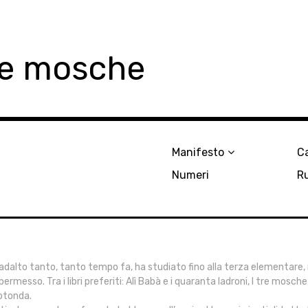
le mosche
Manifesto
Ca
Numeri
R
 Fadalto tanto, tanto tempo fa, ha studiato fino alla terza elementare,
 permesso. Tra i libri preferiti: Alì Babà e i quaranta ladroni, I tre mosche
 rotonda.