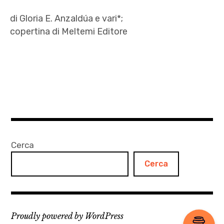
di Gloria E. Anzaldúa e vari*;
copertina di Meltemi Editore
autohistoria
,
Carlo
Martello
,
Elisabetta
Careri
Cerca
,
Cerca
Gloria
E.
Anzaldúa
,
Proudly powered by WordPress
Gruppo