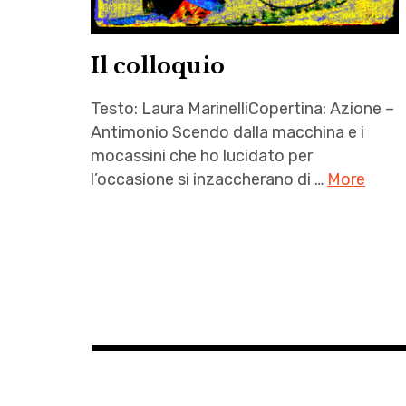
Il colloquio
Testo: Laura MarinelliCopertina: Azione –
Antimonio Scendo dalla macchina e i
mocassini che ho lucidato per
l’occasione si inzaccherano di …
More
Il
colloquio
,
latte
,
Laura
Marinelli
,