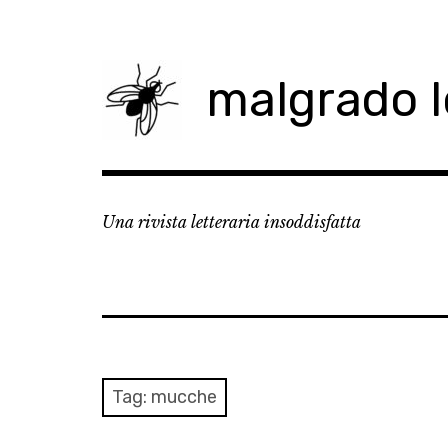
Skip
to
content
malgrado 
Una rivista letteraria insoddisfatta
Tag:
mucche