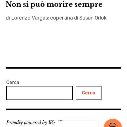
Non si può morire sempre
di Lorenzo Vargas; copertina di Susan Orlok
Articoli
,
autori
,
Cambiare
l'acqua ai
fiori
Cerca
,
Cerca
Contro
l'impegno
,
Francesco
Proudly powered by WordPress
Pacifico