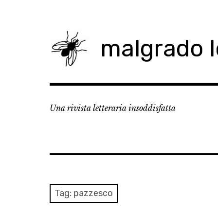
Skip
to
content
malgrado 
Una rivista letteraria insoddisfatta
Tag:
pazzesco