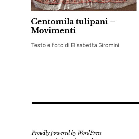
Centomila tulipani –
Movimenti
Testo e foto di Elisabetta Giromini
Alamut
,
archeologia
,
Autrici
,
Centomila
tulipani
,
Proudly powered by WordPress
critica