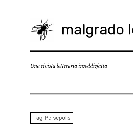
Skip
to
content
malgrado 
Una rivista letteraria insoddisfatta
Tag:
Persepolis