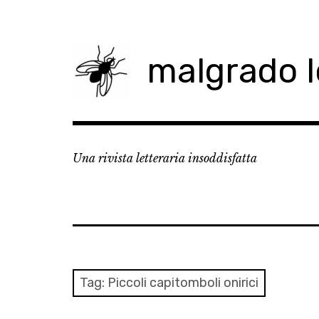
Skip
to
content
malgrado 
Una rivista letteraria insoddisfatta
Tag:
Piccoli capitomboli onirici