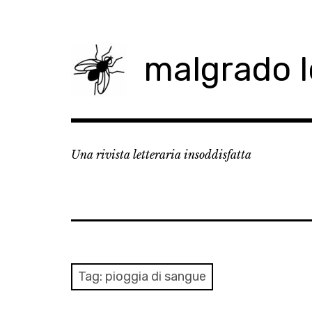
Skip
to
content
malgrado 
Una rivista letteraria insoddisfatta
Tag:
pioggia di sangue