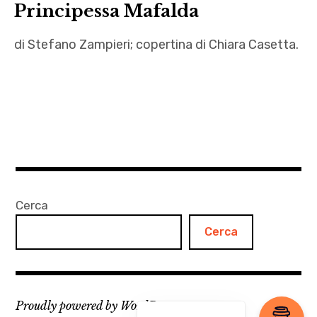
Principessa Mafalda
di Stefano Zampieri; copertina di Chiara Casetta.
Chiara
Casetta
,
letteratura
,
Principessa
Mafalda
Cerca
,
Cerca
racconti
marinareschi
,
Stefano
Proudly powered by WordPress
Zampieri