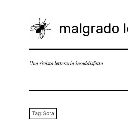
Skip
to
content
malgrado 
Una rivista letteraria insoddisfatta
Tag:
Sora