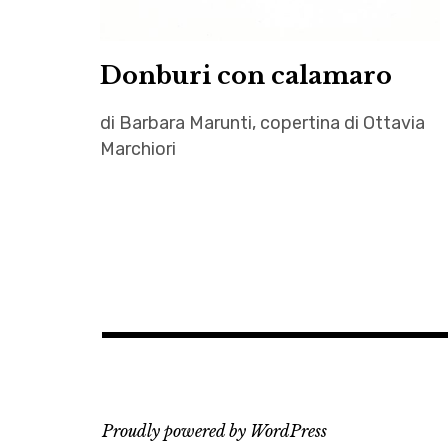
Donburi con calamaro
di Barbara Marunti, copertina di Ottavia
Marchiori
Autrici
,
Barbara
Marunti
,
calamaro
,
donburi
,
Proudly powered by WordPress
letteratura