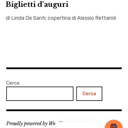
Biglietti d’auguri
di Linda De Santi; copertina di Alessio Rettaroli
Alessio
Rettaroli
,
Autrici
,
biglietti
d'auguri
Cerca
,
Cerca
gattini
,
letteratura
,
Proudly powered by WordPress
Linda