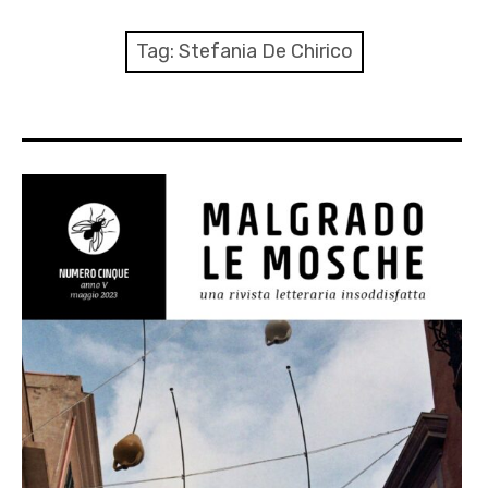
menu
Numeri
Tag:
Stefania De Chirico
Call
expan
Rubriche
child
menu
Contatti
Archivio