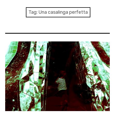
menu
Numeri
Tag:
Una casalinga perfetta
Call
expan
Rubriche
child
menu
Contatti
Archivio