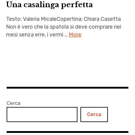
Una casalinga perfetta
Testo: Valeria MicaleCopertina: Chiara Casetta
Non è vero che la spatola si deve comprare nei
mesi senza erre, i vermi …
More
autori
,
Autrici
,
Chiara
Casetta
,
Cerca
letteratura
Cerca
,
Una
casalinga