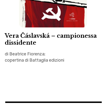
Vera Čáslavská – campionessa
dissidente
di Beatrice Fiorenza;
copertina di Battaglia edizioni
Armando
Fico
,
autori
,
Autrici