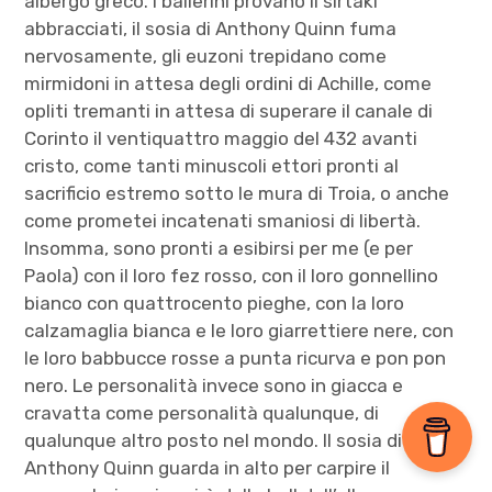
albergo greco. I ballerini provano il sirtaki
abbracciati, il sosia di Anthony Quinn fuma
nervosamente, gli euzoni trepidano come
mirmidoni in attesa degli ordini di Achille, come
opliti tremanti in attesa di superare il canale di
Corinto il ventiquattro maggio del 432 avanti
cristo, come tanti minuscoli ettori pronti al
sacrificio estremo sotto le mura di Troia, o anche
come prometei incatenati smaniosi di libertà.
Insomma, sono pronti a esibirsi per me (e per
Paola) con il loro fez rosso, con il loro gonnellino
bianco con quattrocento pieghe, con la loro
calzamaglia bianca e le loro giarrettiere nere, con
le loro babbucce rosse a punta ricurva e pon pon
nero. Le personalità invece sono in giacca e
cravatta come personalità qualunque, di
qualunque altro posto nel mondo. Il sosia di
Anthony Quinn guarda in alto per carpire il