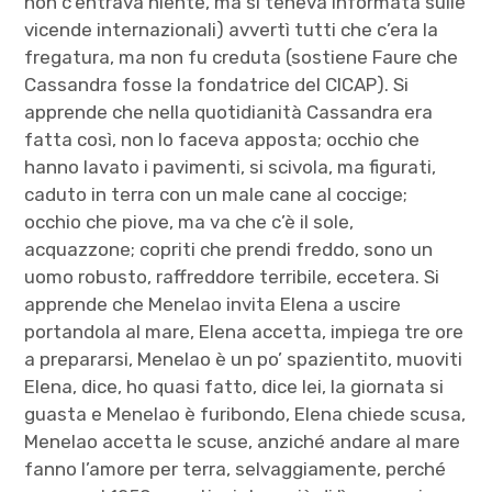
non c’entrava niente, ma si teneva informata sulle
vicende internazionali) avvertì tutti che c’era la
fregatura, ma non fu creduta (sostiene Faure che
Cassandra fosse la fondatrice del CICAP). Si
apprende che nella quotidianità Cassandra era
fatta così, non lo faceva apposta; occhio che
hanno lavato i pavimenti, si scivola, ma figurati,
caduto in terra con un male cane al coccige;
occhio che piove, ma va che c’è il sole,
acquazzone; copriti che prendi freddo, sono un
uomo robusto, raffreddore terribile, eccetera. Si
apprende che Menelao invita Elena a uscire
portandola al mare, Elena accetta, impiega tre ore
a prepararsi, Menelao è un po’ spazientito, muoviti
Elena, dice, ho quasi fatto, dice lei, la giornata si
guasta e Menelao è furibondo, Elena chiede scusa,
Menelao accetta le scuse, anziché andare al mare
fanno l’amore per terra, selvaggiamente, perché