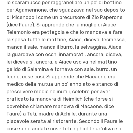
le scaramucce per raggranellare un po’ di bottino
per Agamennone, che sguazzava nel suo deposito
di Micenopoli come un precursore di Zio Paperone
(dice Faure). Si apprende che la moglie di Aiace
Telamonio era pettegola e che lo mandava a fare
la spesa tutte le mattine, Aiace, diceva Tecmessa,
manca il sale, manca il burro, la selvaggina, Aiace
la guardava con occhi innamorati, ancora, diceva,
lei diceva sì, ancora, e Aiace usciva nel mattino
gelido di Salamina e tornava con sale, burro, un
leone, cose così. Si apprende che Macaone era
medico della mutua un po’ annoiato e stanco di
prescrivere medicine inutili, celebre per aver
praticato la manovra di Heimlich (che forse si
dovrebbe chiamare manovra di Macaone, dice
Faure) a Teti, madre di Achille, durante una
piacevole serata al ristorante. Secondo il Faure le
cose sono andate così: Teti inghiotte un’oliva e le