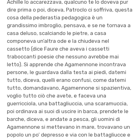
Achille lo accarezzava, qualcuno te lo doveva pur
dire prima o poi, diceva, Patroclo ci soffriva, questa
cosa della pederastia pedagogica è un
grandissimo imbroglio, pensava, e se ne tornava a
casa deluso, scalciando le pietre, a casa
componeva un’altra ode e la chiudeva nel
cassetto (dice Faure che aveva i cassetti
traboccanti poesie che nessuno avrebbe mai
letto). Si apprende che Agamennone incontrava
persone, le guardava dalla testa ai piedi, datemi
tutto, diceva, quelli erano confusi, come datemi
tutto, domandavano, Agamennone si spazientiva,
voglio tutto ciò che avete, e faceva una
guerricciola, una battagliuccia, una scaramuccia,
poi ordinava ai suoi di uscire in barca, prendete le
barche, diceva, e andate a pesca, gli uomini di
Agamennone si mettevano in mare, trovavano un
popolo un po’ depresso e via con le battagliucce e