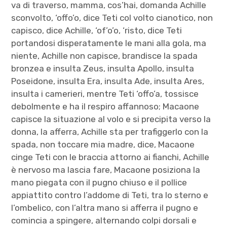
va di traverso, mamma, cos’hai, domanda Achille
sconvolto, ‘offo’o, dice Teti col volto cianotico, non
capisco, dice Achille, ‘of’o’o, ‘risto, dice Teti
portandosi disperatamente le mani alla gola, ma
niente, Achille non capisce, brandisce la spada
bronzea e insulta Zeus, insulta Apollo, insulta
Poseidone, insulta Era, insulta Ade, insulta Ares,
insulta i camerieri, mentre Teti ‘offo’a, tossisce
debolmente e ha il respiro affannoso; Macaone
capisce la situazione al volo e si precipita verso la
donna, la afferra, Achille sta per trafiggerlo con la
spada, non toccare mia madre, dice, Macaone
cinge Teti con le braccia attorno ai fianchi, Achille
è nervoso ma lascia fare, Macaone posiziona la
mano piegata con il pugno chiuso e il pollice
appiattito contro l’addome di Teti, tra lo sterno e
l’ombelico, con l’altra mano si afferra il pugno e
comincia a spingere, alternando colpi dorsali e