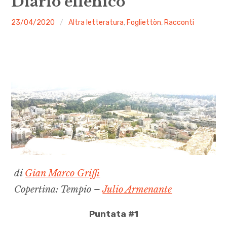
Diario ellenico
menu
Numeri
malgrado
23/04/2020
Altra letteratura
,
Fogliettòn
,
Racconti
le
Call
mosche
expan
Rubriche
child
menu
Contatti
Archivio
di
Gian Marco Griffi
Copertina: Tempio –
Julio Armenante
Puntata #1