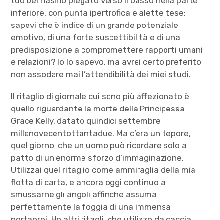
tuo bel nasino piegato verso il basso nella parte
inferiore, con punta ipertrofica e alette tese:
sapevi che è indice di un grande potenziale
emotivo, di una forte suscettibilità e di una
predisposizione a compromettere rapporti umani
e relazioni? Io lo sapevo, ma avrei certo preferito
non assodare mai l’attendibilità dei miei studi.
Il ritaglio di giornale cui sono più affezionato è
quello riguardante la morte della Principessa
Grace Kelly, datato quindici settembre
millenovecentottantadue. Ma c’era un tepore,
quel giorno, che un uomo può ricordare solo a
patto di un enorme sforzo d’immaginazione.
Utilizzai quel ritaglio come ammiraglia della mia
flotta di carta, e ancora oggi continuo a
smussarne gli angoli affinché assuma
perfettamente la foggia di una immensa
portaerei. Ho altri ritagli, che utilizzo da caccia