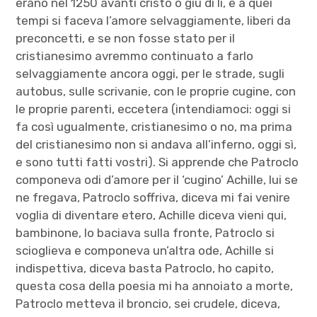
erano nel 1250 avanti cristo o giù di lì, e a quei
tempi si faceva l’amore selvaggiamente, liberi da
preconcetti, e se non fosse stato per il
cristianesimo avremmo continuato a farlo
selvaggiamente ancora oggi, per le strade, sugli
autobus, sulle scrivanie, con le proprie cugine, con
le proprie parenti, eccetera (intendiamoci: oggi si
fa così ugualmente, cristianesimo o no, ma prima
del cristianesimo non si andava all’inferno, oggi sì,
e sono tutti fatti vostri). Si apprende che Patroclo
componeva odi d’amore per il ‘cugino’ Achille, lui se
ne fregava, Patroclo soffriva, diceva mi fai venire
voglia di diventare etero, Achille diceva vieni qui,
bambinone, lo baciava sulla fronte, Patroclo si
scioglieva e componeva un’altra ode, Achille si
indispettiva, diceva basta Patroclo, ho capito,
questa cosa della poesia mi ha annoiato a morte,
Patroclo metteva il broncio, sei crudele, diceva,