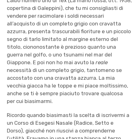
L’albo numero uno di Tex (La mano rossa, ott. 1958,
copertina di Galeppini), che tu mi consigliasti di
vendere per racimolare i soldi necessari
all’acquisto di un completo grigio con cravatta
azzurra, presenta trascurabili fioriture e un piccolo
segno di
tarlo limitato al margine esterno del
titolo, ciononostante è prezioso quanto una
guerra nel golfo, o uno tsunami nel mar del
Giappone. E poi non ho mai avuto la
reale
necessità di un completo grigio, tantomeno se
accostato con una cravatta azzurra. La mia
vecchia giacca ha le toppe e mi piace moltissimo,
anche se ti è sempre piaciuto trovare qualcosa
per cui biasimarmi.
Ricordo quando biasimasti la scelta di iscrivermi a
un Corso di Esegesi Nasale (Radice, Setto e
Dorso), giacché non riuscivi a comprenderne
l’utilità. Eravamo in una stanza bianca al terzo