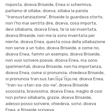
risposta, diceva Briseide, Enea si schermiva,
parliamo di sillabe, diceva, sillaba la parola
“transustanziazione”, Briseide lo guardava storto,
non l’ho mai sentita dire, diceva, cosa importa,
devi sillabarla, diceva Enea, te la sei inventata,
diceva Briseide, non me la sono inventata per
niente, diceva Enea, questa cosa della sillabazione
non serve a un tubo, diceva Briseide, e come no,
diceva Enea, fammi un esempio, diceva Briseide,
non vuoi scrivere poesie, diceva Enea, ma sono
sperimentali, diceva Briseide, non ha importanza,
diceva Enea, come si pronuncia, chiedeva Briseide,
si pronuncia tran.sus.tan.t͡sjaˈt͡sjo.ne, diceva Enea,
“tran-su-stan-zia-zio-ne”, diceva Briseide
scocciata, bravissima, diceva Enea, meglio di così
non potevi sillabarla, grazie, diceva Briseide,
adesso posso scrivere, chiedeva, scrivi, diceva
Enea, e Briseide scriveva.