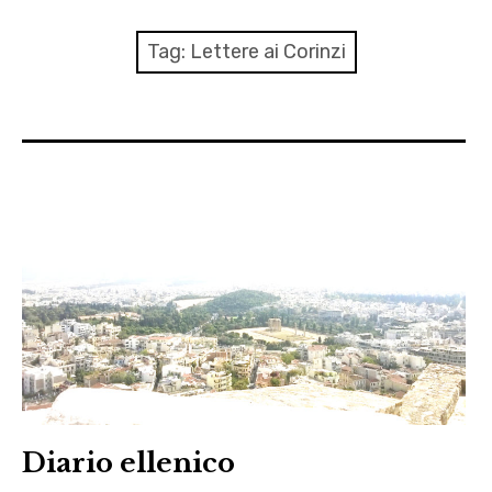
menu
Numeri
Tag:
Lettere ai Corinzi
Call
expan
Rubriche
child
menu
Contatti
Archivio
Diario ellenico