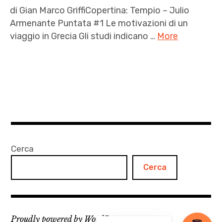
di Gian Marco GriffiCopertina: Tempio – Julio
Armenante Puntata #1 Le motivazioni di un
viaggio in Grecia Gli studi indicano …
More
Caselli
autostradali
greci
,
diario
ellenico
,
Cerca
Gerald
Cerca
Butler
,
Gian
Marco
Proudly powered by WordPress