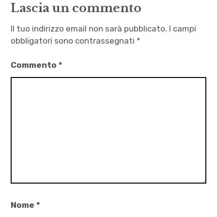
Lascia un commento
,
letteratura
Il tuo indirizzo email non sarà pubblicato.
I campi
,
obbligatori sono contrassegnati
*
Ma
Commento
*
lui
chi
è?
,
racconti
di
famiglia
,
Riccardo
Sapia
Nome
*