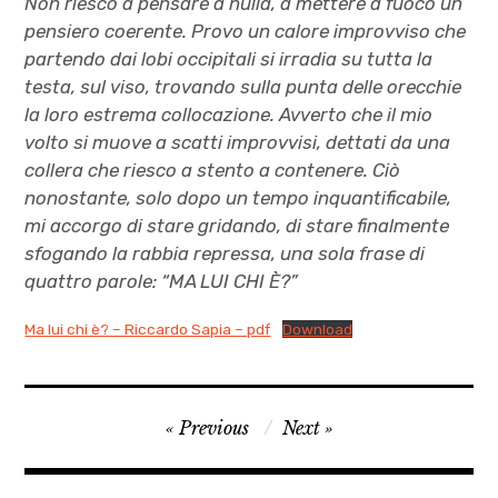
Non riesco a pensare a nulla, a mettere a fuoco un
pensiero coerente. Provo un calore improvviso che
partendo dai lobi occipitali si irradia su tutta la
testa, sul viso, trovando sulla punta delle orecchie
la loro estrema collocazione. Avverto che il mio
volto si muove a scatti improvvisi, dettati da una
collera che riesco a stento a contenere. Ciò
nonostante, solo dopo un tempo inquantificabile,
mi accorgo di stare gridando, di stare finalmente
sfogando la rabbia repressa, una sola frase di
quattro parole: “MA LUI CHI È?”
Ma lui chi è? – Riccardo Sapia – pdf
Download
autori
Navigazione
Previous
Next
,
articoli
Julio
Armenante