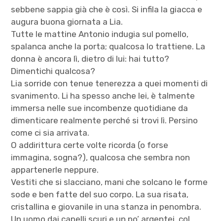
sebbene sappia già che è così. Si infila la giacca e
augura buona giornata a Lia.
Tutte le mattine Antonio indugia sul pomello,
spalanca anche la porta; qualcosa lo trattiene. La
donna è ancora lì, dietro di lui: hai tutto?
Dimentichi qualcosa?
Lia sorride con tenue tenerezza a quei momenti di
svanimento. Li ha spesso anche lei, è talmente
immersa nelle sue incombenze quotidiane da
dimenticare realmente perché si trovi lì. Persino
come ci sia arrivata.
O addirittura certe volte ricorda (o forse
immagina, sogna?), qualcosa che sembra non
appartenerle neppure.
Vestiti che si slacciano, mani che solcano le forme
sode e ben fatte del suo corpo. La sua risata,
cristallina e giovanile in una stanza in penombra.
Un uomo dai capelli scuri e un po’ argentei, col