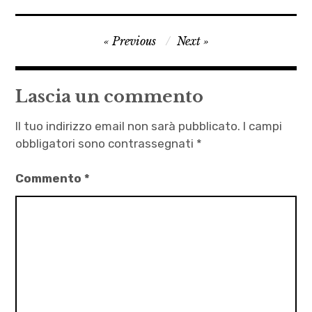
acqua
Navigazione
Previous
Next
,
articoli
Flavia
Cidonio
Lascia un commento
,
letteratura
Il tuo indirizzo email non sarà pubblicato.
I campi
,
obbligatori sono contrassegnati
*
racconti
Commento
*
d'amore