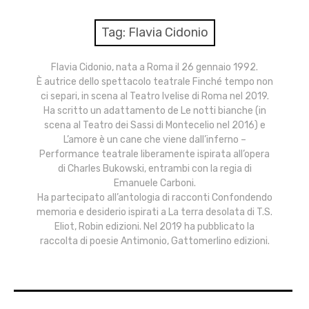
menu
Numeri
Tag:
Flavia Cidonio
Call
Flavia Cidonio, nata a Roma il 26 gennaio 1992.
È autrice dello spettacolo teatrale Finché tempo non
expan
Rubriche
child
ci separi, in scena al Teatro Ivelise di Roma nel 2019.
menu
Ha scritto un adattamento de Le notti bianche (in
Contatti
scena al Teatro dei Sassi di Montecelio nel 2016) e
L’amore è un cane che viene dall’inferno –
Performance teatrale liberamente ispirata all’opera
Archivio
di Charles Bukowski, entrambi con la regia di
Emanuele Carboni.
Ha partecipato all’antologia di racconti Confondendo
memoria e desiderio ispirati a La terra desolata di T.S.
Eliot, Robin edizioni. Nel 2019 ha pubblicato la
raccolta di poesie Antimonio, Gattomerlino edizioni.