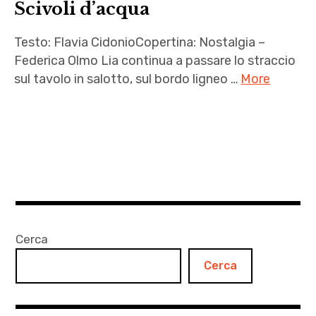
Scivoli d’acqua
Testo: Flavia CidonioCopertina: Nostalgia –
Federica Olmo Lia continua a passare lo straccio
sul tavolo in salotto, sul bordo ligneo …
More
acqua
,
Flavia
Cidonio
,
letteratura
,
Cerca
racconti
Cerca
d'amore