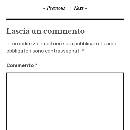
È
Navigazione
Previous
Next
solo
articoli
sesso
,
Lascia un commento
Julio
Armenante
Il tuo indirizzo email non sarà pubblicato.
I campi
,
obbligatori sono contrassegnati
*
Laura
Commento
*
Marinelli
,
letteratura
,
racconti
d'amore