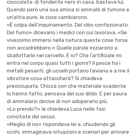
cioccolata: di fondente nero in casa, bastava lui.
Quando però una sua amica si ammalò di tumore e
un’altra pure, le cose cambiarono.
«È colpa dell’inquinamento. Del cibo confezionato.
Del fumo» dicevano i medici con cui lavorava. «Se
vivessimo immersi nella natura queste cose forse
non accadrebbero.» Quelle parole iniziarono a
sballottarle nel cervello. E io? Che l’artificiale mi
entra nel corpo quasi tutti i giorni? Il pesce ha i
metalli pesanti, gli uccelli portano l’aviaria e a me il
vibratore cosa attaccherà? Si chiedeva
preoccupata. Chissà con che materiale scadente
lo hanno fatto, pensava del suo dildo. E per paura
di ammalarsi decise di non adoperarlo più.
«Lo prendo?» le chiedeva Luca nelle fasi
concitate del sesso.
«Meglio di no» rispondeva lei e, chiudendo gli
occhi, immaginava situazioni e scenari per arrivare