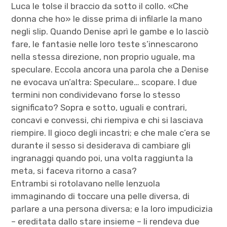
Luca le tolse il braccio da sotto il collo. «Che
donna che ho» le disse prima di infilarle la mano
negli slip. Quando Denise aprì le gambe e lo lasciò
fare, le fantasie nelle loro teste s’innescarono
nella stessa direzione, non proprio uguale, ma
speculare. Eccola ancora una parola che a Denise
ne evocava un’altra: Speculare… scopare. I due
termini non condividevano forse lo stesso
significato? Sopra e sotto, uguali e contrari,
concavi e convessi, chi riempiva e chi si lasciava
riempire. Il gioco degli incastri; e che male c’era se
durante il sesso si desiderava di cambiare gli
ingranaggi quando poi, una volta raggiunta la
meta, si faceva ritorno a casa?
Entrambi si rotolavano nelle lenzuola
immaginando di toccare una pelle diversa, di
parlare a una persona diversa; e la loro impudicizia
– ereditata dallo stare insieme – li rendeva due