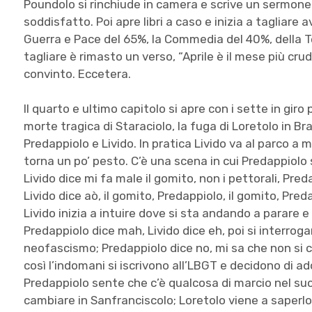
Poundolo si rinchiude in camera e scrive un sermone
soddisfatto. Poi apre libri a caso e inizia a tagliare av
Guerra e Pace del 65%, la Commedia del 40%, della Te
tagliare è rimasto un verso, “Aprile è il mese più cru
convinto. Eccetera.
Il quarto e ultimo capitolo si apre con i sette in gir
morte tragica di Staraciolo, la fuga di Loretolo in B
Predappiolo e Livido. In pratica Livido va al parco a m
torna un po’ pesto. C’è una scena in cui Predappiolo s
Livido dice mi fa male il gomito, non i pettorali, Preda
Livido dice aò, il gomito, Predappiolo, il gomito, Preda
Livido inizia a intuire dove si sta andando a parare e 
Predappiolo dice mah, Livido dice eh, poi si interrogan
neofascismo; Predappiolo dice no, mi sa che non si c
così l’indomani si iscrivono all’LBGT e decidono di 
Predappiolo sente che c’è qualcosa di marcio nel suo 
cambiare in Sanfranciscolo; Loretolo viene a saperlo 