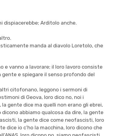
i dispiacerebbe; Arditolo anche.
altro.
risticamente manda al diavolo Loretolo, che
o e vanno a lavorare; il loro lavoro consiste
 gente e spiegare il senso profondo del
altri citofonano, leggono i sermoni di
stimoni di Geova, loro dico no, noi i
la gente dice ma quelli non erano gli ebrei,
ro dicono abbiamo qualcosa da dire, la gente
ascisti, la gente dice come neofascisti, loro
nte dice io c’ho la macchina, loro dicono che
ll’ANAS, loro dicono no, siamo neofascisti,