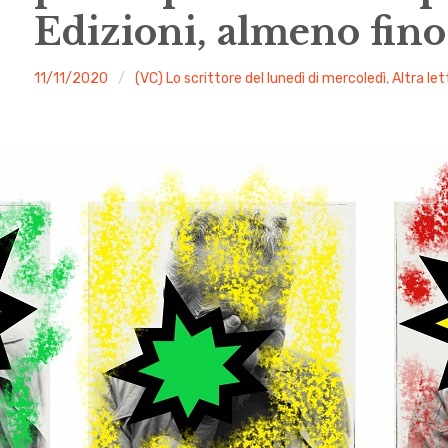
Edizioni, almeno fino
malgrado
11/11/2020
(VC) Lo scrittore del lunedì di mercoledì
,
Altra le
le
mosche