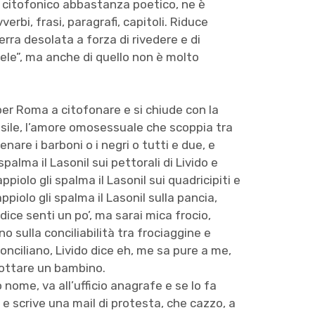
 citofonico abbastanza poetico, ne è
verbi, frasi, paragrafi, capitoli. Riduce
rra desolata a forza di rivedere e di
dele”, ma anche di quello non è molto
o per Roma a citofonare e si chiude con la
rasile, l’amore omosessuale che scoppia tra
enare i barboni o i negri o tutti e due, e
palma il Lasonil sui pettorali di Livido e
ppiolo gli spalma il Lasonil sui quadricipiti e
ppiolo gli spalma il Lasonil sulla pancia,
dice senti un po’, ma sarai mica frocio,
o sulla conciliabilità tra frociaggine e
onciliano, Livido dice eh, me sa pure a me,
adottare un bambino.
nome, va all’ufficio anagrafe e se lo fa
e scrive una mail di protesta, che cazzo, a