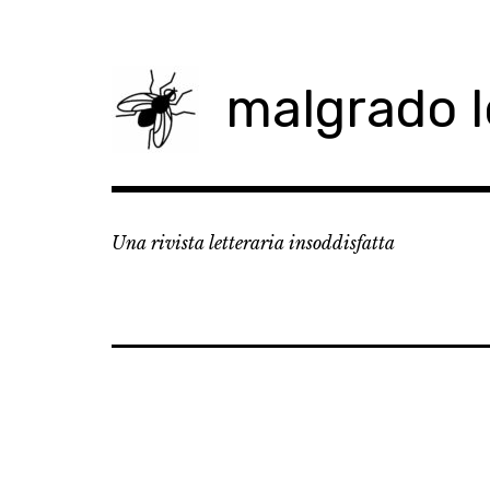
Skip
to
content
malgrado 
Una rivista letteraria insoddisfatta