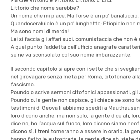
Ma che Vittorio e Vittorio; Littorio. Li Li Li.
Littorio che nome sarebbe?
Un nome che mi piace. Ma forse è un po’ banaluccio.
Quandoceraluiolo è un po’ lunghetto; Etiopiolo non m
Ma sono nomi di merda!
Lei si faccia gli affari suoi, comunistaccia che non è 
A quel punto l’addetta dell’ufficio anagrafe caratte
se ne va sconsolato col suo nome imbarazzante.
Il secondo capitolo si apre con i sette che si sveglian
nel girovagare senza meta per Roma, citofonare alla
fascismo.
Poundolo scrive sermoni citofonici appassionati, gli 
Poundolo, la gente non capisce, gli chiede se sono te
testimoni di Geova li abbiamo spediti a Mauthausen, 
loro dicono anche, ma non solo, la gente dice ah, lo
dice no, ho l’acqua sul fuoco, loro dicono siamo neof
dicono sì, i treni torneranno a essere in orario, la ge
hanno fatto le autostrade, la gente dice ah, siete de