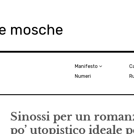
le mosche
Manifesto
Ca
Numeri
R
Sinossi per un roman
po’ utopistico ideale p