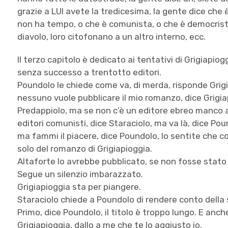
grazie a LUI avete la tredicesima, la gente dice che è
non ha tempo, o che è comunista, o che è democristi
diavolo, loro citofonano a un altro interno, ecc.
Il terzo capitolo è dedicato ai tentativi di Grigiapiog
senza successo a trentotto editori.
Poundolo le chiede come va, di merda, risponde Grig
nessuno vuole pubblicare il mio romanzo, dice Grigiapi
Predappiolo, ma se non c’è un editore ebreo manco a 
editori comunisti, dice Staraciolo, ma va là, dice Poun
ma fammi il piacere, dice Poundolo, lo sentite che co
solo del romanzo di Grigiapioggia.
Altaforte lo avrebbe pubblicato, se non fosse stato
Segue un silenzio imbarazzato.
Grigiapioggia sta per piangere.
Staraciolo chiede a Poundolo di rendere conto della
Primo, dice Poundolo, il titolo è troppo lungo. E anch
Grigiapioggia, dallo a me che te lo aggiusto io.