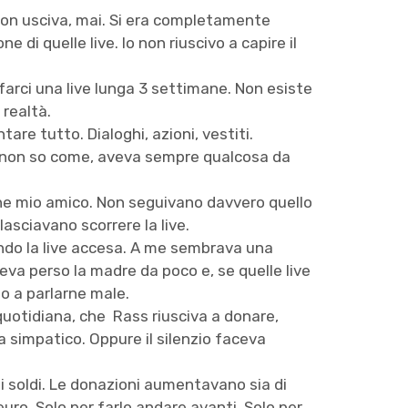
Non usciva, mai. Si era completamente
e di quelle live. Io non riuscivo a capire il
farci una live lunga 3 settimane. Non esiste
 realtà.
e tutto. Dialoghi, azioni, vestiti.
e, non so come, aveva sempre qualcosa da
he mio amico. Non seguivano davvero quello
asciavano scorrere la live.
ndo la live accesa. A me sembrava una
va perso la madre da poco e, se quelle live
so a parlarne male.
 quotidiana, che Rass riusciva a donare,
simpatico. Oppure il silenzio faceva
 soldi. Le donazioni aumentavano sia di
ro. Solo per farlo andare avanti. Solo per