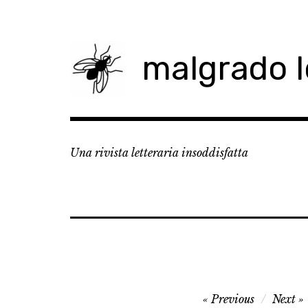
Skip
to
content
malgrado 
Una rivista letteraria insoddisfatta
Navigazione
Previous
Next