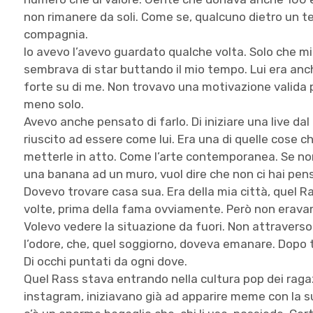
non rimanere da soli. Come se, qualcuno dietro un t
compagnia.
Io avevo l’avevo guardato qualche volta. Solo che mi 
sembrava di star buttando il mio tempo. Lui era an
forte su di me. Non trovavo una motivazione valida 
meno solo.
Avevo anche pensato di farlo. Di iniziare una live dal
riuscito ad essere come lui. Era una di quelle cose 
metterle in atto. Come l’arte contemporanea. Se non
una banana ad un muro, vuol dire che non ci hai pen
Dovevo trovare casa sua. Era della mia città, quel Ra
volte, prima della fama ovviamente. Però non erava
Volevo vedere la situazione da fuori. Non attraverso
l’odore, che, quel soggiorno, doveva emanare. Dopo t
Di occhi puntati da ogni dove.
Quel Rass stava entrando nella cultura pop dei rag
instagram, iniziavano già ad apparire meme con la su