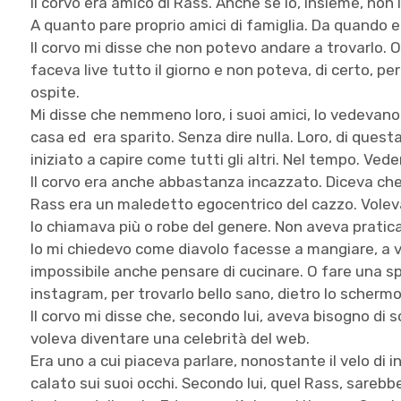
Il corvo era amico di Rass. Anche se io, insieme, non l
A quanto pare proprio amici di famiglia. Da quando 
Il corvo mi disse che non potevo andare a trovarlo.
faceva live tutto il giorno e non poteva, di certo, 
ospite.
Mi disse che nemmeno loro, i suoi amici, lo vedevano
casa ed era sparito. Senza dire nulla. Loro, di ques
iniziato a capire come tutti gli altri. Nel tempo. Ve
Il corvo era anche abbastanza incazzato. Diceva c
Rass era un maledetto egocentrico del cazzo. Voleva 
lo chiamava più o robe del genere. Non aveva pratic
Io mi chiedevo come diavolo facesse a mangiare, a vi
impossibile anche pensare di cucinare. O fare una 
instagram, per trovarlo bello sano, dietro lo schermo
Il corvo mi disse che, secondo lui, aveva bisogno di s
voleva diventare una celebrità del web.
Era uno a cui piaceva parlare, nonostante il velo di
calato sui suoi occhi. Secondo lui, quel Rass, sarebbe