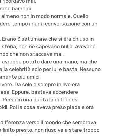
i ricordavo mai.
erano bambini.
 O almeno non in modo normale. Quello
perdere tempo in una conversazione con un
. Erano 3 settimane che si era chiuso in
ta storia, non ne sapevano nulla. Avevano
dendo che non staccava mai.
he avrebbe potuto dare una mano, ma che
la celebrità solo per lui e basta. Nessuno
amente più amici.
vere. Da solo e sempre in live era
spesa. Eppure, bastava accendere
. Perso in una puntata di friends.
oldi. Poi la cosa aveva preso piede e ora
 indifferenza verso il mondo che sembrava
 finito presto, non riusciva a stare troppo