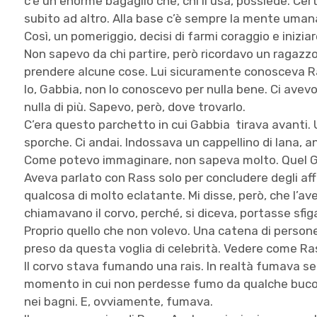
c’è un enorme bagaglio che, chi li usa, possiede. Cer
subito ad altro. Alla base c’è sempre la mente umana
Così, un pomeriggio, decisi di farmi coraggio e inizia
Non sapevo da chi partire, però ricordavo un ragazzo
prendere alcune cose. Lui sicuramente conosceva Rass
Io, Gabbia, non lo conoscevo per nulla bene. Ci avevo 
nulla di più. Sapevo, però, dove trovarlo.
C’era questo parchetto in cui Gabbia tirava avanti.
sporche. Ci andai. Indossava un cappellino di lana, 
Come potevo immaginare, non sapeva molto. Quel G
Aveva parlato con Rass solo per concludere degli aff
qualcosa di molto eclatante. Mi disse, però, che l’av
chiamavano il corvo, perché, si diceva, portasse sfig
Proprio quello che non volevo. Una catena di persone
preso da questa voglia di celebrità. Vedere come Ras
Il corvo stava fumando una rais. In realtà fumava se
momento in cui non perdesse fumo da qualche buco 
nei bagni. E, ovviamente, fumava.