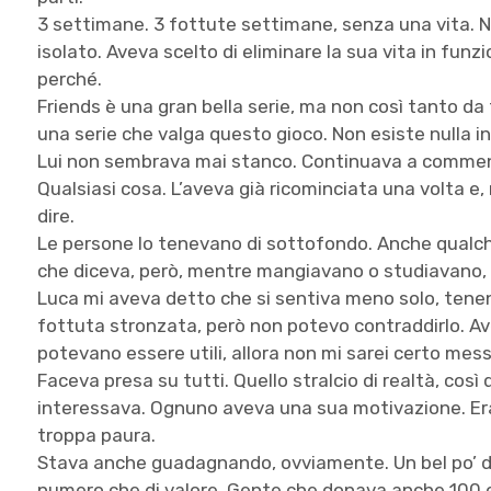
3 settimane. 3 fottute settimane, senza una vita. 
isolato. Aveva scelto di eliminare la sua vita in funzion
perché.
Friends è una gran bella serie, ma non così tanto da 
una serie che valga questo gioco. Non esiste nulla in
Lui non sembrava mai stanco. Continuava a commentar
Qualsiasi cosa. L’aveva già ricominciata una volta 
dire.
Le persone lo tenevano di sottofondo. Anche qualc
che diceva, però, mentre mangiavano o studiavano, l
Luca mi aveva detto che si sentiva meno solo, tene
fottuta stronzata, però non potevo contraddirlo. Ave
potevano essere utili, allora non mi sarei certo mes
Faceva presa su tutti. Quello stralcio di realtà, così
interessava. Ognuno aveva una sua motivazione. Era 
troppa paura.
Stava anche guadagnando, ovviamente. Un bel po’ di
numero che di valore. Gente che donava anche 100 eu