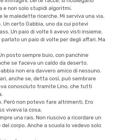
te immagini, certe facce, si ricollegano
 e non solo stupidi algoritmi.
re le maledette ricerche. Mi serviva una via.
. Un certo Gabbia, uno da cui potevi
. Un paio di volte li avevo visti insieme.
parlato un paio di volte per degli affari. Ma
 Un posto sempre buio, con panchine
anche se faceva un caldo da deserto.
abbia non era davvero amico di nessuno.
ari, anche se, detta così, può sembrare
eva conosciuto tramite Lino, che tutti
a.
. Però non potevo fare altrimenti. Ero
s viveva la cosa.
mpre una rais. Non riuscivo a ricordare un
del corpo. Anche a scuola lo vedevo solo