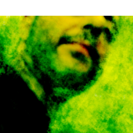
le
mosche