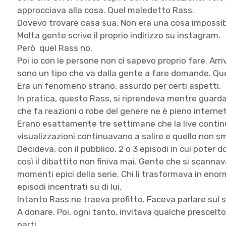
approcciava alla cosa. Quel maledetto Rass.
Dovevo trovare casa sua. Non era una cosa impossibi
Molta gente scrive il proprio indirizzo su instagram.
Però quel Rass no.
Poi io con le persone non ci sapevo proprio fare. Arri
sono un tipo che va dalla gente a fare domande. Que
Era un fenomeno strano, assurdo per certi aspetti.
In pratica, questo Rass, si riprendeva mentre guarda
che fa reazioni o robe del genere ne è pieno interne
Erano esattamente tre settimane che la live continu
visualizzazioni continuavano a salire e quello non s
Decideva, con il pubblico, 2 o 3 episodi in cui poter d
così il dibattito non finiva mai. Gente che si scannava
momenti epici della serie. Chi li trasformava in enorm
episodi incentrati su di lui.
Intanto Rass ne traeva profitto. Faceva parlare sul 
A donare. Poi, ogni tanto, invitava qualche prescel
parti.