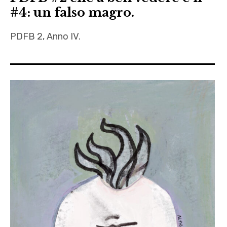
#4: un falso magro.
PDFB 2, Anno IV.
Alpraz
,
Febbraio
,
Fernando
Pennaforte
,
Giuseppe
Fiore
,
Laura
Scaramozzino