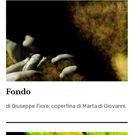
autori
,
Clinica
,
Giuseppe
Fiore
,
Sigarette
,
Svaniti
Fondo
di Giuseppe Fiore; copertina di Marta di Giovanni.
distopia
,