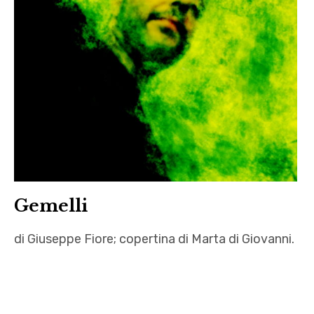
Fondo
,
Giuseppe
Fiore
,
Marta
Di
Giovanni
,
racconti
di
Gemelli
amicizia
di Giuseppe Fiore; copertina di Marta di Giovanni.
Friends
,
Gemelli