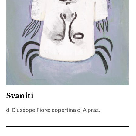
,
letteratura
,
pdfb
,
Vargas
Svaniti
di Giuseppe Fiore; copertina di Alpraz.
Alpraz
,