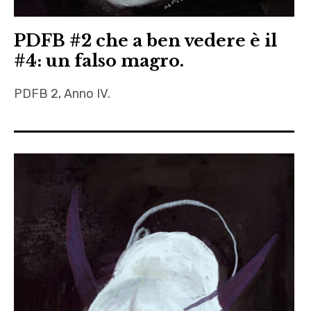
PDFB #2 che a ben vedere è il
#4: un falso magro.
PDFB 2, Anno IV.
Alpraz
,
Febbraio
,
Fernando
Pennaforte
,
Giuseppe
Fiore
,