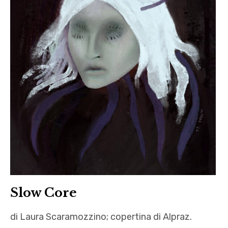
Laura
Scaramozzino
,
letteratura
,
pdfb
,
Vargas
Slow Core
di Laura Scaramozzino; copertina di Alpraz.