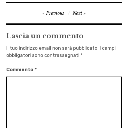
Andrea
Navigazione
Previous
Next
Herman
articoli
,
Desdemona
Lascia un commento
,
letteratura
Il tuo indirizzo email non sarà pubblicato.
I campi
,
obbligatori sono contrassegnati
*
Otello
Commento
*
,
Otello
alle
cinque
,
racconti
d'amore
,