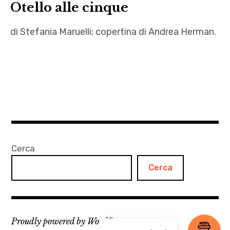
Otello alle cinque
di Stefania Maruelli; copertina di Andrea Herman.
Andrea
Herman
,
Desdemona
,
letteratura
,
Cerca
Otello
Cerca
,
Otello
alle
cinque
Proudly powered by WordPress
,