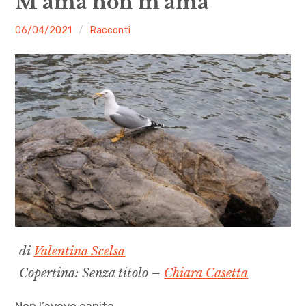
M’ama non m’ama
menu
Numeri
malgrado
06/04/2021
Racconti
le
Call
mosche
expan
Rubriche
child
menu
Contatti
Archivio
di
Valentina Scelsa
Copertina: Senza titolo –
Chiara Casetta