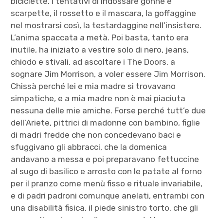
biciclette. I tentativi di indossare gonne e
scarpette, il rossetto e il mascara, la goffaggine
nel mostrarsi così, la testardaggine nell’insistere.
L’anima spaccata a metà. Poi basta, tanto era
inutile, ha iniziato a vestire solo di nero, jeans,
chiodo e stivali, ad ascoltare i The Doors, a
sognare Jim Morrison, a voler essere Jim Morrison.
Chissà perché lei e mia madre si trovavano
simpatiche, e a mia madre non è mai piaciuta
nessuna delle mie amiche. Forse perché tutt’e due
dell’Ariete, pittrici di madonne con bambino, figlie
di madri fredde che non concedevano baci e
sfuggivano gli abbracci, che la domenica
andavano a messa e poi preparavano fettuccine
al sugo di basilico e arrosto con le patate al forno
per il pranzo come menù fisso e rituale invariabile,
e di padri padroni comunque anelati, entrambi con
una disabilità fisica, il piede sinistro torto, che gli