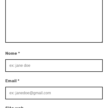
,
racconti
di
amicizia
,
Valentina
Scelsa
Nome
*
Email
*