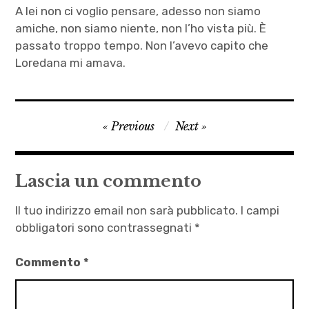
A lei non ci voglio pensare, adesso non siamo
amiche, non siamo niente, non l’ho vista più. È
passato troppo tempo. Non l’avevo capito che
Loredana mi amava.
Chiara
Navigazione
Previous
Next
Casetta
articoli
,
letteratura
Lascia un commento
,
M'ama
Il tuo indirizzo email non sarà pubblicato.
I campi
non
obbligatori sono contrassegnati
*
m'ama
Commento
*
,
racconti
d'amore