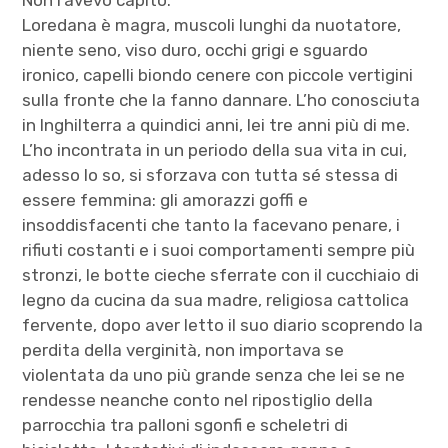
Non l’avevo capito.
Loredana è magra, muscoli lunghi da nuotatore,
niente seno, viso duro, occhi grigi e sguardo
ironico, capelli biondo cenere con piccole vertigini
sulla fronte che la fanno dannare. L’ho conosciuta
in Inghilterra a quindici anni, lei tre anni più di me.
L’ho incontrata in un periodo della sua vita in cui,
adesso lo so, si sforzava con tutta sé stessa di
essere femmina: gli amorazzi goffi e
insoddisfacenti che tanto la facevano penare, i
rifiuti costanti e i suoi comportamenti sempre più
stronzi, le botte cieche sferrate con il cucchiaio di
legno da cucina da sua madre, religiosa cattolica
fervente, dopo aver letto il suo diario scoprendo la
perdita della verginità, non importava se
violentata da uno più grande senza che lei se ne
rendesse neanche conto nel ripostiglio della
parrocchia tra palloni sgonfi e scheletri di