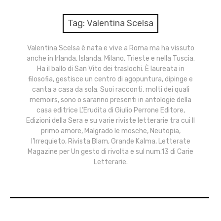
menu
Numeri
Tag:
Valentina Scelsa
Call
Valentina Scelsa è nata e vive a Roma ma ha vissuto
anche in Irlanda, Islanda, Milano, Trieste e nella Tuscia.
expan
Rubriche
child
Ha il ballo di San Vito dei traslochi. È laureata in
menu
filosofia, gestisce un centro di agopuntura, dipinge e
Contatti
canta a casa da sola. Suoi racconti, molti dei quali
memoirs, sono o saranno presenti in antologie della
casa editrice L’Erudita di Giulio Perrone Editore,
Archivio
Edizioni della Sera e su varie riviste letterarie tra cui Il
primo amore, Malgrado le mosche, Neutopia,
l’Irrequieto, Rivista Blam, Grande Kalma, Letterate
Magazine per Un gesto di rivolta e sul num.13 di Carie
Letterarie.