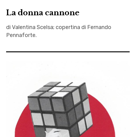
Mattia
La donna cannone
Grigolo
,
di Valentina Scelsa; copertina di Fernando
pdfb
Pennaforte.
,
Simone
Autrici
Carucci
,
,
Donna
Valentina
Cannone
Scelsa
,
Fernando
Pennaforte
,
letteratura
,
Roma