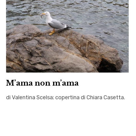
CBCR
calamaro
,
,
letteratura
Edoardo
,
Occhionero
Ottavia
,
Marchiori
Francesco
,
Spiedo
Quelli
,
di
Gabriele
sotto
M’ama non m’ama
Celli
,
,
Valentina
di Valentina Scelsa; copertina di Chiara Casetta.
Geometrico
Scelsa
e ordinato
Chiara
come un
Casetta
piatto di
,
sushi