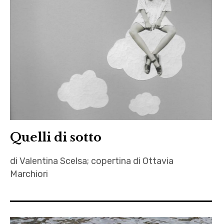
,
Autrici
,
Barbara
Marunti
,
Carolina
Gervasi
,
Quelli di sotto
Click
,
di Valentina Scelsa; copertina di Ottavia
Codice
Marchiori
Bianco
,
Autrici
Donburi
,
con