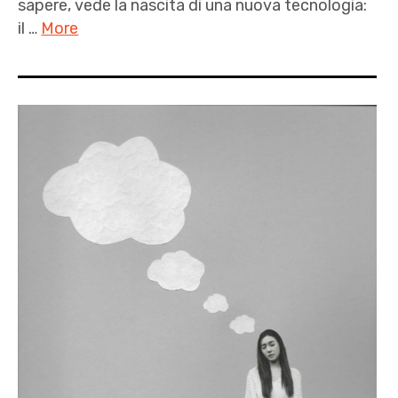
sapere, vede la nascita di una nuova tecnologia:
il …
More
Andrea
Herman
,
Antonio
Francesco
Perozzi
,
Appunti
dell'addio
,
Arianna
Cislacchi
,
autori