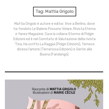
menu
Numeri
Tag:
Mattia Grigolo
Call
Mattia Grigolo è autore e editor. Vive a Berlino, dove
ha fondato Le Balene Possono Volare, Rivista Eterna
expan
Rubriche
child
e Yanez Magazine. Cura la collana Stormo di Pidgin
menu
Edizioni ed è nel Comitato di Valutazione della rivista
Contatti
‘Tina. Ha scritto La Raggia (Pidgin Edizioni), Temevo
dicessi l’amore (Terrarossa Edizioni) e Gente alla
Buona (Fandango).
Archivio