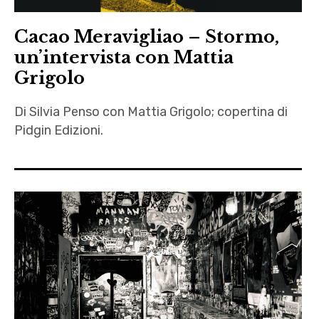
Marie
Cacao Meravigliao – Stormo,
Cécile
un’intervista con Mattia
,
Grigolo
Mattia
Grigolo
Di Silvia Penso con Mattia Grigolo; copertina di
,
Pidgin Edizioni.
Moscabianca
,
Bellissima
Novella
,
,
Mattia
Pulviscolo
Grigolo
,
,
recensione
novelle
,
Pidgin