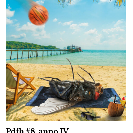
Mattia
Grigolo
,
Periplo
Pdfb #8, anno IV