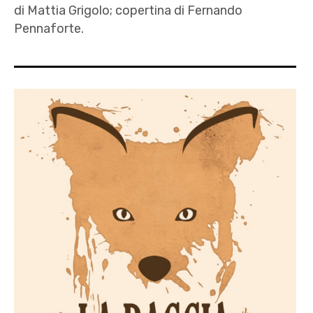
,
di Mattia Grigolo; copertina di Fernando
Fernando
Pennaforte.
Pennaforte
,
autori
letteratura
,
,
Fernando
Mattia
Pennaforte
Grigolo
,
,
letteratura
pdfb
,
Mattia
Grigolo
,
racconti
d'amore