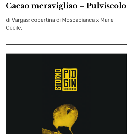
Cacao meravigliao – Pulviscolo
di Vargas; copertina di Moscabianca x Marie
Cécile.
autori
,
depressione
,
letteratura
,
letteratura
fantastica
,
letteratura
illustrata
,