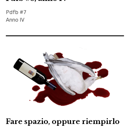
Pdfb #7
Anno IV
Andrea
Frau
,
autori
,
Autrici
,
Claudia
Lanteri
,
Dario
Fare spazio, oppure riempirlo
Faggella