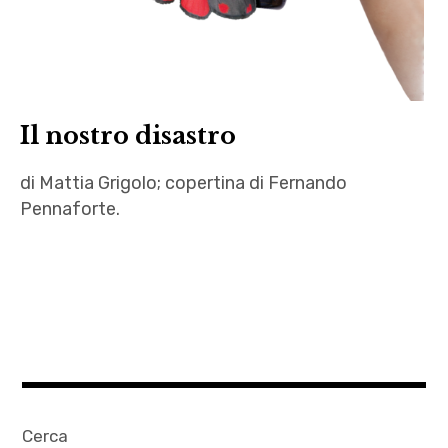
donna
cannone
,
Mattia
Il nostro disastro
Grigolo
,
di Mattia Grigolo; copertina di Fernando
pdfb
Pennaforte.
,
Simone
autori
Carucci
,
,
Falena
Valentina
,
Scelsa
Farfalla
,
Fernando
Cerca