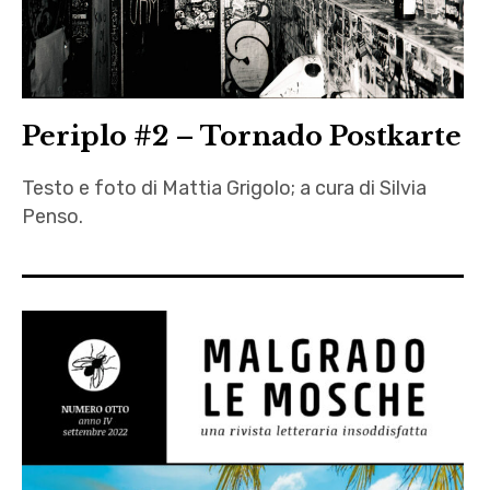
,
Silvia
Penso
,
Stefano
Periplo #2 – Tornado Postkarte
Pirone
Testo e foto di Mattia Grigolo; a cura di Silvia
,
Penso.
Stormo
,
autori
Yasmin
,
Incretolli
Berlino
,
fotografia
,
letteratura
,