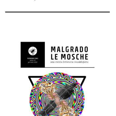
bosco
,
La
Raggia
,
Mattia
Grigolo
,
Novella
,
Pidgin
Edizioni
,
PTSD
,