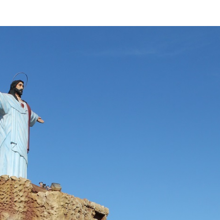
le
mosche