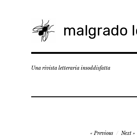
Skip
to
content
malgrado 
Una rivista letteraria insoddisfatta
Navigazione
Previous
Next