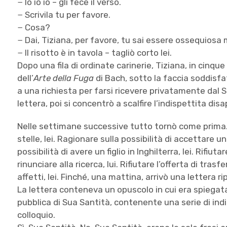
− Io io io – gli fece il verso.
− Scrivila tu per favore.
− Cosa?
− Dai, Tiziana, per favore, tu sai essere ossequiosa
− Il risotto è in tavola – tagliò corto lei.
Dopo una fila di ordinate carinerie, Tiziana, in cinque
dell’
Arte della Fuga
di Bach, sotto la faccia soddisfa
a una richiesta per farsi ricevere privatamente dal Sa
lettera, poi si concentrò a scalfire l’indispettita di
Nelle settimane successive tutto tornò come prima. C
stelle, lei. Ragionare sulla possibilità di accettare u
possibilità di avere un figlio in Inghilterra, lei. Rifi
rinunciare alla ricerca, lui. Rifiutare l’offerta di tras
affetti, lei. Finché, una mattina, arrivò una lettera r
La lettera conteneva un opuscolo in cui era spiegat
pubblica di Sua Santità, contenente una serie di indi
colloquio.