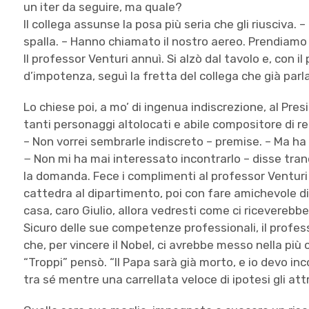
un iter da seguire, ma quale?
Il collega assunse la posa più seria che gli riusciva. 
spalla. – Hanno chiamato il nostro aereo. Prendiamo 
Il professor Venturi annuì. Si alzò dal tavolo e, con 
d’impotenza, seguì la fretta del collega che già parla
Lo chiese poi, a mo’ di ingenua indiscrezione, al Pr
tanti personaggi altolocati e abile compositore di re
– Non vorrei sembrarle indiscreto – premise. – Ma ha
− Non mi ha mai interessato incontrarlo – disse tran
la domanda. Fece i complimenti al professor Venturi 
cattedra al dipartimento, poi con fare amichevole di
casa, caro Giulio, allora vedresti come ci riceverebbe
Sicuro delle sue competenze professionali, il profess
che, per vincere il Nobel, ci avrebbe messo nella più o
“Troppi” pensò. “Il Papa sarà già morto, e io devo in
tra sé mentre una carrellata veloce di ipotesi gli at