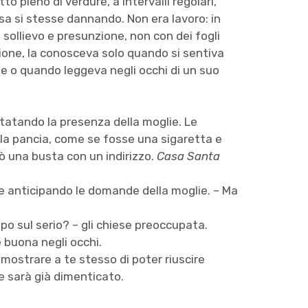
o pieno di verdure, a intervalli regolari,
osa si stesse dannando. Non era lavoro: in
sollievo e presunzione, non con dei fogli
zione, la conosceva solo quando si sentiva
ie o quando leggeva negli occhi di un suo
nstatando la presenza della moglie. Le
sulla pancia, come se fosse una sigaretta e
tò una busta con un indirizzo.
Casa Santa
se anticipando le domande della moglie. – Ma
po sul serio? – gli chiese preoccupata.
 buona negli occhi.
dimostrare a te stesso di poter riuscire
ne sarà già dimenticato.