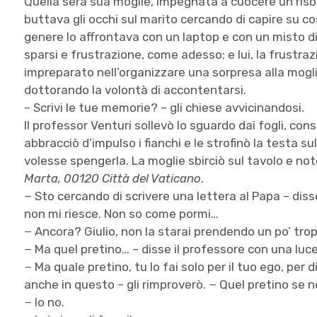
Quella sera sua moglie, impegnata a cuocere un risott
buttava gli occhi sul marito cercando di capire su c
genere lo affrontava con un laptop e con un misto di 
sparsi e frustrazione, come adesso; e lui, la frustra
impreparato nell’organizzare una sorpresa alla mogl
dottorando la volontà di accontentarsi.
– Scrivi le tue memorie? – gli chiese avvicinandosi.
Il professor Venturi sollevò lo sguardo dai fogli, co
abbracciò d’impulso i fianchi e le strofinò la testa 
volesse spengerla. La moglie sbirciò sul tavolo e no
Marta, 00120 Città del Vaticano
.
− Sto cercando di scrivere una lettera al Papa – dis
non mi riesce. Non so come pormi…
− Ancora? Giulio, non la starai prendendo un po’ trop
− Ma quel pretino… – disse il professore con una luce
− Ma quale pretino, tu lo fai solo per il tuo ego, per 
anche in questo – gli rimproverò. − Quel pretino se 
− Io no.