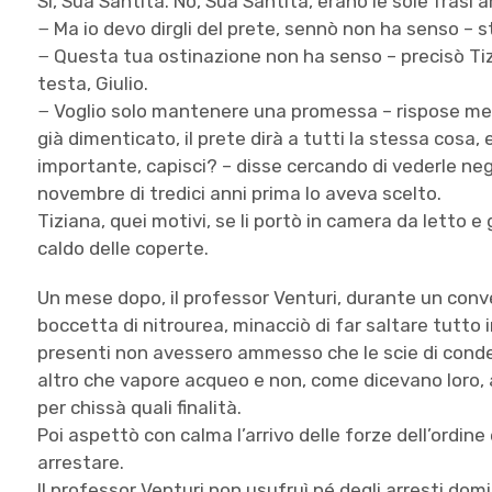
Sì, Sua Santità. No, Sua Santità, erano le sole frasi
− Ma io devo dirgli del prete, sennò non ha senso – st
− Questa tua ostinazione non ha senso – precisò Tizi
testa, Giulio.
− Voglio solo mantenere una promessa – rispose mest
già dimenticato, il prete dirà a tutti la stessa cosa,
importante, capisci? – disse cercando di vederle negl
novembre di tredici anni prima lo aveva scelto.
Tiziana, quei motivi, se li portò in camera da letto e
caldo delle coperte.
Un mese dopo, il professor Venturi, durante un conve
boccetta di nitrourea, minacciò di far saltare tutto i
presenti non avessero ammesso che le scie di conde
altro che vapore acqueo e non, come dicevano loro, ag
per chissà quali finalità.
Poi aspettò con calma l’arrivo delle forze dell’ordine
arrestare.
Il professor Venturi non usufruì né degli arresti domic