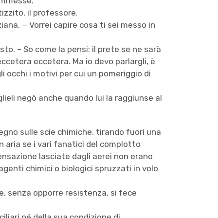
 ammesse.
izzito, il professore.
ana. − Vorrei capire cosa ti sei messo in
o. – So come la pensi: il prete se ne sarà
 eccetera eccetera. Ma io devo parlargli, è
i occhi i motivi per cui un pomeriggio di
 glieli negò anche quando lui la raggiunse al
gno sulle scie chimiche, tirando fuori una
n aria se i vari fanatici del complotto
nsazione lasciate dagli aerei non erano
enti chimici o biologici spruzzati in volo
 e, senza opporre resistenza, si fece
iliari né della sua condizione di