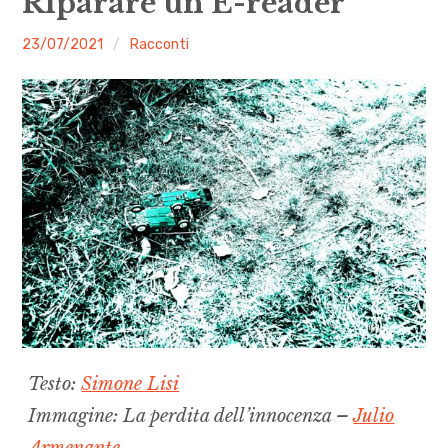
Riparare un E-reader
menu
Numeri
malgrado
23/07/2021
Racconti
le
Call
mosche
expan
Rubriche
child
menu
Contatti
Archivio
Testo:
Simone Lisi
Immagine: La perdita dell’innocenza –
Julio