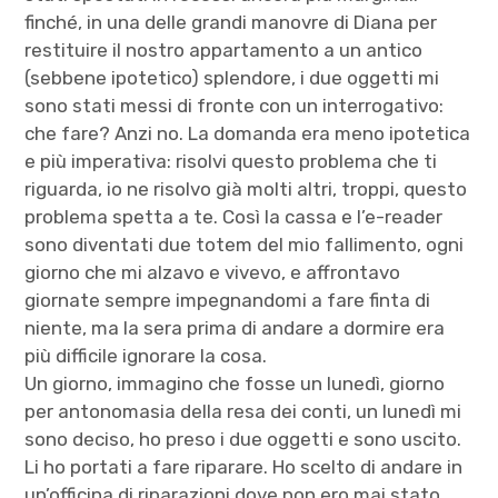
finché, in una delle grandi manovre di Diana per
restituire il nostro appartamento a un antico
(sebbene ipotetico) splendore, i due oggetti mi
sono stati messi di fronte con un interrogativo:
che fare? Anzi no. La domanda era meno ipotetica
e più imperativa: risolvi questo problema che ti
riguarda, io ne risolvo già molti altri, troppi, questo
problema spetta a te. Così la cassa e l’e-reader
sono diventati due totem del mio fallimento, ogni
giorno che mi alzavo e vivevo, e affrontavo
giornate sempre impegnandomi a fare finta di
niente, ma la sera prima di andare a dormire era
più difficile ignorare la cosa.
Un giorno, immagino che fosse un lunedì, giorno
per antonomasia della resa dei conti, un lunedì mi
sono deciso, ho preso i due oggetti e sono uscito.
Li ho portati a fare riparare. Ho scelto di andare in
un’officina di riparazioni dove non ero mai stato