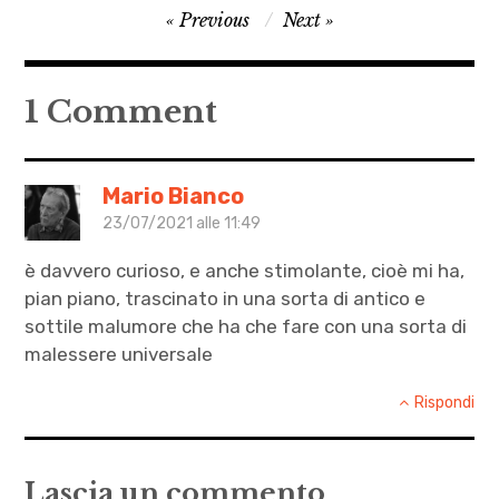
Navigazione
Previous
Next
,
articoli
Julio
Armenante
1 Comment
,
letteratura
,
Mario Bianco
Riparare
23/07/2021 alle 11:49
un E-
è davvero curioso, e anche stimolante, cioè mi ha,
reader
pian piano, trascinato in una sorta di antico e
,
sottile malumore che ha che fare con una sorta di
Simone
malessere universale
Lisi
Rispondi
Lascia un commento