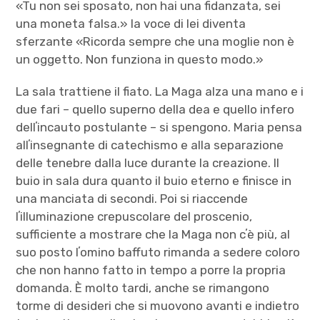
«Tu non sei sposato, non hai una fidanzata, sei
una moneta falsa.» la voce di lei diventa
sferzante «Ricorda sempre che una moglie non è
un oggetto. Non funziona in questo modo.»
La sala trattiene il fiato. La Maga alza una mano e i
due fari – quello superno della dea e quello infero
dellʼincauto postulante – si spengono. Maria pensa
allʼinsegnante di catechismo e alla separazione
delle tenebre dalla luce durante la creazione. Il
buio in sala dura quanto il buio eterno e finisce in
una manciata di secondi. Poi si riaccende
lʼilluminazione crepuscolare del proscenio,
sufficiente a mostrare che la Maga non cʼè più, al
suo posto lʼomino baffuto rimanda a sedere coloro
che non hanno fatto in tempo a porre la propria
domanda. È molto tardi, anche se rimangono
torme di desideri che si muovono avanti e indietro