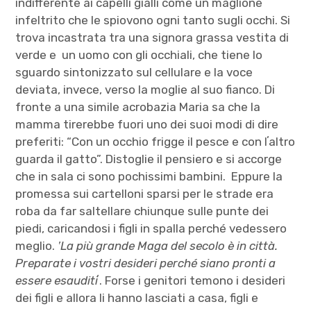
indifferente ai capelli gialli come un maglione
infeltrito che le spiovono ogni tanto sugli occhi. Si
trova incastrata tra una signora grassa vestita di
verde e un uomo con gli occhiali, che tiene lo
sguardo sintonizzato sul cellulare e la voce
deviata, invece, verso la moglie al suo fianco. Di
fronte a una simile acrobazia Maria sa che la
mamma tirerebbe fuori uno dei suoi modi di dire
preferiti: “Con un occhio frigge il pesce e con lʼaltro
guarda il gatto”. Distoglie il pensiero e si accorge
che in sala ci sono pochissimi bambini. Eppure la
promessa sui cartelloni sparsi per le strade era
roba da far saltellare chiunque sulle punte dei
piedi, caricandosi i figli in spalla perché vedessero
meglio.
ʽLa più grande Maga del secolo è in città.
Preparate i vostri desideri perché siano pronti a
essere esauditiʼ
. Forse i genitori temono i desideri
dei figli e allora li hanno lasciati a casa, figli e