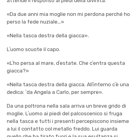
attende il responso ai piedi della divinità.
«Da due anni mia moglie non mi perdona perché ho
perso la fede nuziale…»
«Nella tasca destra della giacca».
Lʼuomo scuote il capo.
«Lʼho persa al mare, dʼestate. Che cʼentra questa
giacca?»
«Nella tasca destra della giacca. Allʼinterno cʼè una
dedica: ʽda Angela a Carlo, per sempre».
Da una poltrona nella sala arriva un breve grido di
moglie. Lʼuomo ai piedi del palcoscenico si fruga
nella tasca e tutti i presenti percepiscono insieme
a lui il contatto col metallo freddo. Lui guarda
quello che ha tirato fuori e la sua esultanza si