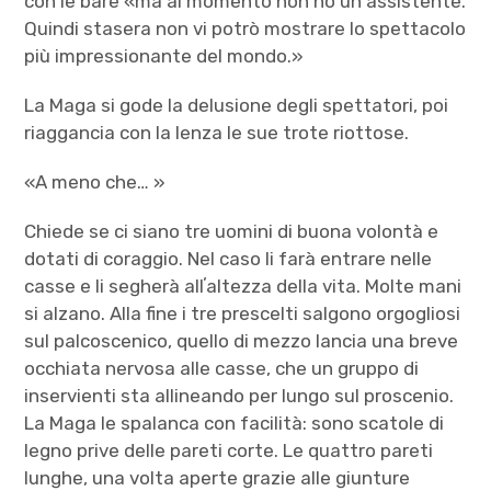
con le bare «ma al momento non ho un assistente.
Quindi stasera non vi potrò mostrare lo spettacolo
più impressionante del mondo.»
La Maga si gode la delusione degli spettatori, poi
riaggancia con la lenza le sue trote riottose.
«A meno che… »
Chiede se ci siano tre uomini di buona volontà e
dotati di coraggio. Nel caso li farà entrare nelle
casse e li segherà allʼaltezza della vita. Molte mani
si alzano. Alla fine i tre prescelti salgono orgogliosi
sul palcoscenico, quello di mezzo lancia una breve
occhiata nervosa alle casse, che un gruppo di
inservienti sta allineando per lungo sul proscenio.
La Maga le spalanca con facilità: sono scatole di
legno prive delle pareti corte. Le quattro pareti
lunghe, una volta aperte grazie alle giunture