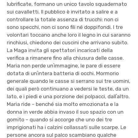
lubrificate, formano un unico tavolo squadernato
sui cavalletti. Il pubblico è invitato a salire e a
controllare la totale assenza di trucchi: non ci
sono specchi, non ci sono fili né doppifondi. I tre
volontari toccano anche loro il legno in cui saranno
rinchiusi, chiedono dei cuscini che arrivano subito.
La Maga invita gli spettatori incaricati della
verifica a rimanere fino alla chiusura delle casse.
Maria non perde unʼimmagine, le pare di essere
dotata di unʼintera batteria di occhi. Mormorio
generale quando le casse si serrano sui tre uomini,
dei quali però continuano a vedersi le teste, da un
lato, e i piedi e una porzione dei polpacci, dallʼaltro.
Maria ride – benché sia molto emozionata e la
donna in verde abbia invaso il suo spazio con un
gomito – quando si accorge che uno dei tre
imprigionati ha i calzini collassati sulle scarpe. Le
persone ancora sul palco scambiano qualche