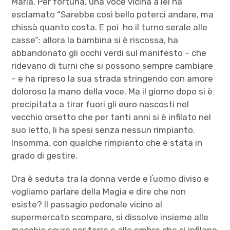
Maria. Per fortuna, una voce vicina a lei ha
esclamato “Sarebbe così bello poterci andare, ma
chissà quanto costa. E poi ho il turno serale alle
casse”: allora la bambina si è riscossa, ha
abbandonato gli occhi verdi sul manifesto – che
ridevano di turni che si possono sempre cambiare
– e ha ripreso la sua strada stringendo con amore
doloroso la mano della voce. Ma il giorno dopo si è
precipitata a tirar fuori gli euro nascosti nel
vecchio orsetto che per tanti anni si è infilato nel
suo letto, li ha spesi senza nessun rimpianto.
Insomma, con qualche rimpianto che è stata in
grado di gestire.
Ora è seduta tra la donna verde e lʼuomo diviso e
vogliamo parlare della Magia e dire che non
esiste? Il passagio pedonale vicino al
supermercato scompare, si dissolve insieme alle
macchie scure per terra e alle ombre che si infilano