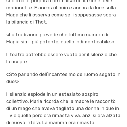
sedili color porpora con la disarticolazione delle
marionette. E ancora il buio e ancora la luce sulla
Maga che li osserva come se li soppesasse sopra
la bilancia di Thot.
«La tradizione prevede che lʼultimo numero di
Magia sia il più potente, quello indimenticabile.»
Il teatro potrebbe essere vuoto per il silenzio che
lo ricopre.
«Sto parlando dellʼincantesimo dellʼuomo segato in
due!»
Il silenzio esplode in un estasiato sospiro
collettivo. Maria ricorda che la madre le raccontò
di un mago che aveva tagliato una donna in due in
TV e quella però era rimasta viva, anzi si era alzata
di nuovo intera. La mamma era rimasta