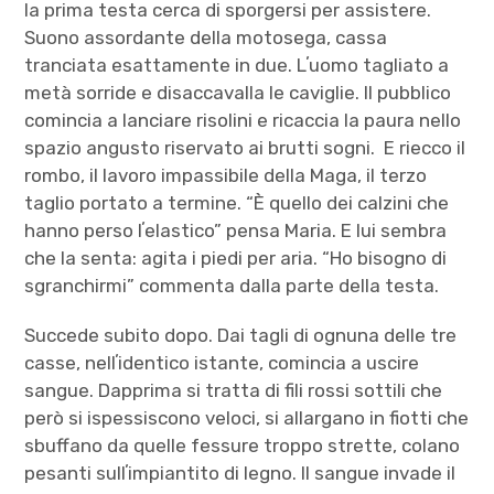
la prima testa cerca di sporgersi per assistere.
Suono assordante della motosega, cassa
tranciata esattamente in due. Lʼuomo tagliato a
metà sorride e disaccavalla le caviglie. Il pubblico
comincia a lanciare risolini e ricaccia la paura nello
spazio angusto riservato ai brutti sogni. E riecco il
rombo, il lavoro impassibile della Maga, il terzo
taglio portato a termine. “È quello dei calzini che
hanno perso lʼelastico” pensa Maria. E lui sembra
che la senta: agita i piedi per aria. “Ho bisogno di
sgranchirmi” commenta dalla parte della testa.
Succede subito dopo. Dai tagli di ognuna delle tre
casse, nellʼidentico istante, comincia a uscire
sangue. Dapprima si tratta di fili rossi sottili che
però si ispessiscono veloci, si allargano in fiotti che
sbuffano da quelle fessure troppo strette, colano
pesanti sullʼimpiantito di legno. Il sangue invade il