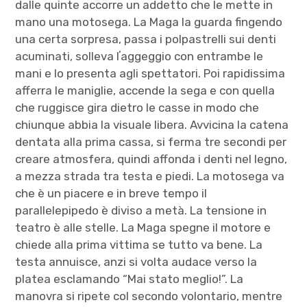
dalle quinte accorre un addetto che le mette in
mano una motosega. La Maga la guarda fingendo
una certa sorpresa, passa i polpastrelli sui denti
acuminati, solleva lʼaggeggio con entrambe le
mani e lo presenta agli spettatori. Poi rapidissima
afferra le maniglie, accende la sega e con quella
che ruggisce gira dietro le casse in modo che
chiunque abbia la visuale libera. Avvicina la catena
dentata alla prima cassa, si ferma tre secondi per
creare atmosfera, quindi affonda i denti nel legno,
a mezza strada tra testa e piedi. La motosega va
che è un piacere e in breve tempo il
parallelepipedo è diviso a metà. La tensione in
teatro è alle stelle. La Maga spegne il motore e
chiede alla prima vittima se tutto va bene. La
testa annuisce, anzi si volta audace verso la
platea esclamando “Mai stato meglio!”. La
manovra si ripete col secondo volontario, mentre