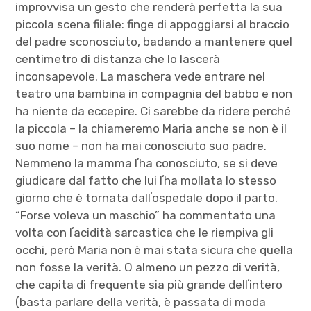
improvvisa un gesto che renderà perfetta la sua
piccola scena filiale: finge di appoggiarsi al braccio
del padre sconosciuto, badando a mantenere quel
centimetro di distanza che lo lascerà
inconsapevole. La maschera vede entrare nel
teatro una bambina in compagnia del babbo e non
ha niente da eccepire. Ci sarebbe da ridere perché
la piccola – la chiameremo Maria anche se non è il
suo nome – non ha mai conosciuto suo padre.
Nemmeno la mamma lʼha conosciuto, se si deve
giudicare dal fatto che lui lʼha mollata lo stesso
giorno che è tornata dallʼospedale dopo il parto.
“Forse voleva un maschio” ha commentato una
volta con lʼacidità sarcastica che le riempiva gli
occhi, però Maria non è mai stata sicura che quella
non fosse la verità. O almeno un pezzo di verità,
che capita di frequente sia più grande dellʼintero
(basta parlare della verità, è passata di moda