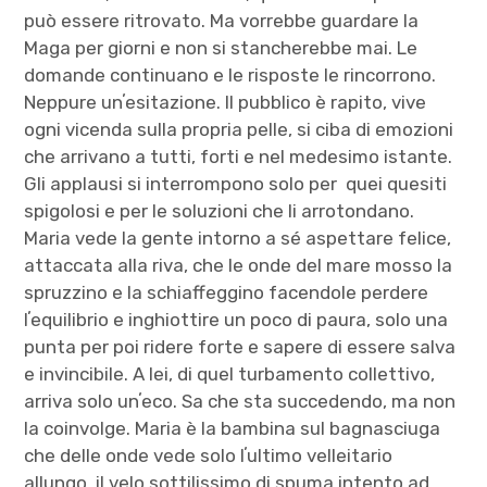
può essere ritrovato. Ma vorrebbe guardare la
Maga per giorni e non si stancherebbe mai. Le
domande continuano e le risposte le rincorrono.
Neppure unʼesitazione. Il pubblico è rapito, vive
ogni vicenda sulla propria pelle, si ciba di emozioni
che arrivano a tutti, forti e nel medesimo istante.
Gli applausi si interrompono solo per quei quesiti
spigolosi e per le soluzioni che li arrotondano.
Maria vede la gente intorno a sé aspettare felice,
attaccata alla riva, che le onde del mare mosso la
spruzzino e la schiaffeggino facendole perdere
lʼequilibrio e inghiottire un poco di paura, solo una
punta per poi ridere forte e sapere di essere salva
e invincibile. A lei, di quel turbamento collettivo,
arriva solo unʼeco. Sa che sta succedendo, ma non
la coinvolge. Maria è la bambina sul bagnasciuga
che delle onde vede solo lʼultimo velleitario
allungo, il velo sottilissimo di spuma intento ad