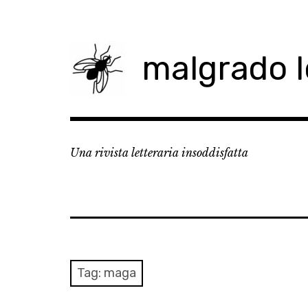
Skip
to
content
malgrado 
Una rivista letteraria insoddisfatta
Tag:
maga