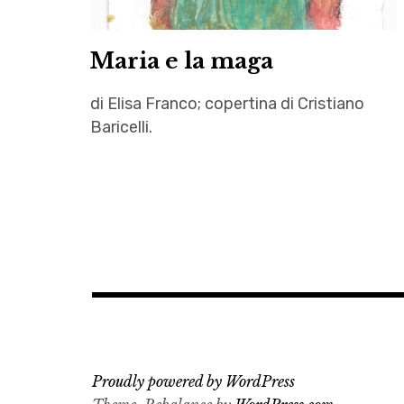
Maria e la maga
di Elisa Franco; copertina di Cristiano
Baricelli.
Autrici
,
cocose
perdute
,
Cristiano
Baricelli
,
Elisa
Proudly powered by WordPress
Franco