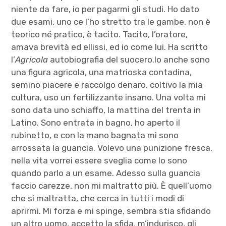
niente da fare, io per pagarmi gli studi. Ho dato
due esami, uno ce l’ho stretto tra le gambe, non è
teorico né pratico, è tacito. Tacito, l’oratore,
amava brevità ed ellissi, ed io come lui. Ha scritto
l’
Agricola
autobiografia del suocero.Io anche sono
una figura agricola, una matrioska contadina,
semino piacere e raccolgo denaro, coltivo la mia
cultura, uso un fertilizzante insano. Una volta mi
sono data uno schiaffo, la mattina del trenta in
Latino. Sono entrata in bagno, ho aperto il
rubinetto, e con la mano bagnata mi sono
arrossata la guancia. Volevo una punizione fresca,
nella vita vorrei essere sveglia come lo sono
quando parlo a un esame. Adesso sulla guancia
faccio carezze, non mi maltratto più. È quell’uomo
che si maltratta, che cerca in tutti i modi di
aprirmi. Mi forza e mi spinge, sembra stia sfidando
un altro uomo, accetto la sfida, m’indurisco, gli