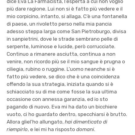
dice Eva La Farmacista, l’esperta a cui non voglio
più dare ragione. Lui non si è fatto più vedere e il
mio corpicino, intanto, si allaga. C’è una fontanella
di paese, un rivoletto perso nella mia pancia
adesso steppa larga come San Pietroburgo, divisa
in sanpietrini, dove le strade sembrano pelle di
serpente, luminose e lucide, però corrucciate.
Continuo a rimanere asciutta, continua a non
venire, non ricordo più se il mio sangue è prugna o
ciliegia, rubino o ruggine. L’uomo neanche si è
fatto più vedere, se dico che è una coincidenza
offendo la sua strategia, iniziata quando si è
schiacciato su di me come fosse la sua ultima
occasione con annessa garanzia, ed io sto
pagando di nuovo. Eva mi ha dato un bicchiere
vuoto, ci ho guardato dentro, specchiarsi è brutto.
Allora gliel’ho allungato,
hai dimenticato di
riempirlo
, e lei mi ha risposto
domani
.