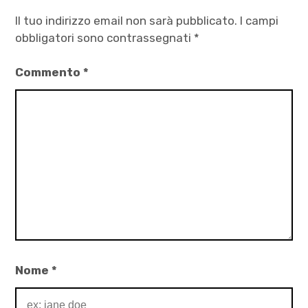
Baricelli
Il tuo indirizzo email non sarà pubblicato.
I campi
,
obbligatori sono contrassegnati
*
Giorgia
Commento
*
Giuliano
,
gravidanza
,
Prostituzione
,
Univeristà
Nome
*