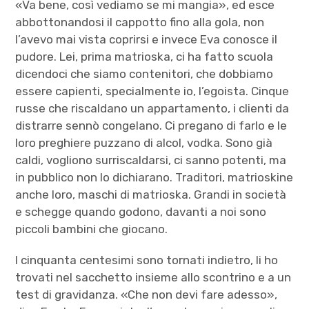
«Va bene, così vediamo se mi mangia», ed esce
abbottonandosi il cappotto fino alla gola, non
l’avevo mai vista coprirsi e invece Eva conosce il
pudore. Lei, prima matrioska, ci ha fatto scuola
dicendoci che siamo contenitori, che dobbiamo
essere capienti, specialmente io, l’egoista. Cinque
russe che riscaldano un appartamento, i clienti da
distrarre sennò congelano. Ci pregano di farlo e le
loro preghiere puzzano di alcol, vodka. Sono già
caldi, vogliono surriscaldarsi, ci sanno potenti, ma
in pubblico non lo dichiarano. Traditori, matrioskine
anche loro, maschi di matrioska. Grandi in società
e schegge quando godono, davanti a noi sono
piccoli bambini che giocano.
I cinquanta centesimi sono tornati indietro, li ho
trovati nel sacchetto insieme allo scontrino e a un
test di gravidanza. «Che non devi fare adesso»,