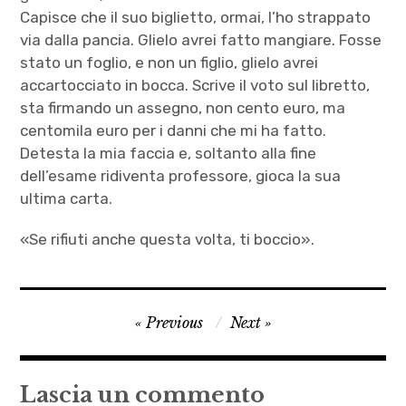
Capisce che il suo biglietto, ormai, l’ho strappato
via dalla pancia. Glielo avrei fatto mangiare. Fosse
stato un foglio, e non un figlio, glielo avrei
accartocciato in bocca. Scrive il voto sul libretto,
sta firmando un assegno, non cento euro, ma
centomila euro per i danni che mi ha fatto.
Detesta la mia faccia e, soltanto alla fine
dell’esame ridiventa professore, gioca la sua
ultima carta.
«Se rifiuti anche questa volta, ti boccio».
aborto
Navigazione
Previous
Next
,
articoli
Autrici
,
Lascia un commento
Cristiano