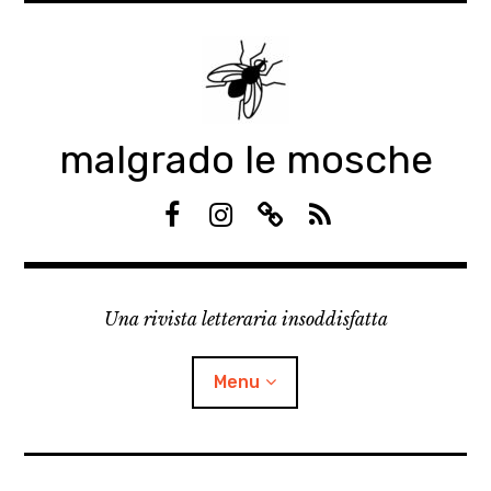
Skip
to
content
malgrado le mosche
F
I
S
R
a
n
u
S
c
s
b
S
e
t
s
Una rivista letteraria insoddisfatta
b
a
t
o
g
a
o
r
c
Menu
k
a
k
m
expan
Manifesto
child