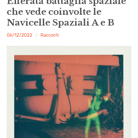
Efferata battaglia spaziale
menu
che vede coinvolte le
Numeri
Navicelle Spaziali A e B
Call
malgrado
06/12/2022
Racconti
expan
Rubriche
child
menu
le
mosche
Contatti
Archivio