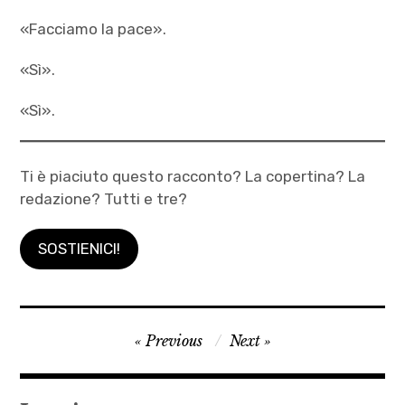
«Facciamo la pace».
«Sì».
«Sì».
Ti è piaciuto questo racconto? La copertina? La
redazione? Tutti e tre?
SOSTIENICI!
andrea
Navigazione
Previous
Next
campolucci
articoli
,
Filippo