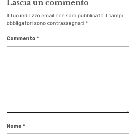
Lascia un commento
Balestra
,
Il tuo indirizzo email non sarà pubblicato.
I campi
gorilla
obbligatori sono contrassegnati
*
sapiens
Commento
*
,
racconti di
fantascienza
,
racconti
umoristici
,
star
trek
Nome
*