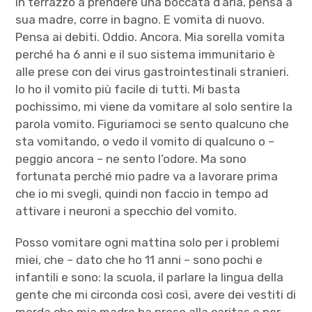
in terrazzo a prendere una boccata d’aria, pensa a
sua madre, corre in bagno. E vomita di nuovo.
Pensa ai debiti. Oddio. Ancora. Mia sorella vomita
perché ha 6 anni e il suo sistema immunitario è
alle prese con dei virus gastrointestinali stranieri.
Io ho il vomito più facile di tutti. Mi basta
pochissimo, mi viene da vomitare al solo sentire la
parola vomito. Figuriamoci se sento qualcuno che
sta vomitando, o vedo il vomito di qualcuno o –
peggio ancora – ne sento l’odore. Ma sono
fortunata perché mio padre va a lavorare prima
che io mi svegli, quindi non faccio in tempo ad
attivare i neuroni a specchio del vomito.
Posso vomitare ogni mattina solo per i problemi
miei, che – dato che ho 11 anni – sono pochi e
infantili e sono: la scuola, il parlare la lingua della
gente che mi circonda così così, avere dei vestiti di
merda che mia madre ha preso alla caritas e per