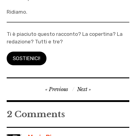
Ridiamo.
Ti è piaciuto questo racconto? La copertina? La
redazione? Tutti e tre?
SOSTIENICI!
albania
Navigazione
Previous
Next
,
articoli
Autrici
,
2 Comments
budalla
,
Fatjona