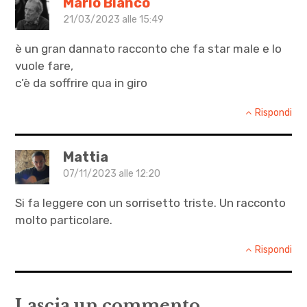
Mario Bianco
Lamçe
21/03/2023 alle 15:49
,
è un gran dannato racconto che fa star male e lo
immigrazione
vuole fare,
,
c’è da soffrire qua in giro
letteratura
,
Rispondi
Roberta
Delitala
Mattia
,
07/11/2023 alle 12:20
scuola
Si fa leggere con un sorrisetto triste. Un racconto
molto particolare.
Rispondi
Lascia un commento