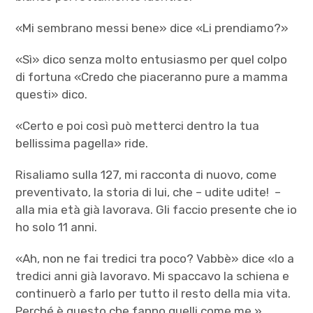
«Mi sembrano messi bene» dice «Li prendiamo?»
«Sì» dico senza molto entusiasmo per quel colpo
di fortuna «Credo che piaceranno pure a mamma
questi» dico.
«Certo e poi così può metterci dentro la tua
bellissima pagella» ride.
Risaliamo sulla 127, mi racconta di nuovo, come
preventivato, la storia di lui, che – udite udite! –
alla mia età già lavorava. Gli faccio presente che io
ho solo 11 anni.
«Ah, non ne fai tredici tra poco? Vabbè» dice «Io a
tredici anni già lavoravo. Mi spaccavo la schiena e
continuerò a farlo per tutto il resto della mia vita.
Perché è questo che fanno quelli come me.»