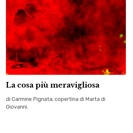
Roberta
Delitala
,
scuola
La cosa più meravigliosa
di Carmine Pignata; copertina di Marta di
Giovanni.
amici
,