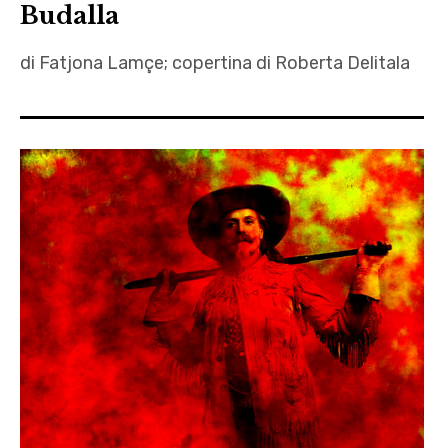
Budalla
di Fatjona Lamçe; copertina di Roberta Delitala
albania
,
Autrici
,
budalla
,
Fatjona
Lamçe
,
immigrazione
,
letteratura
,