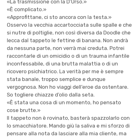
«La trasmissione con la D’Urso.»
«È complicato.»
«Approfittane, ci sto ancora con la testa.»
Osservo la vecchia accartocciata sulle spalle e che
si nutre di poltiglie, non così diversa da Doodle che
lecca dal tappeto le fettine di banana. Non andrà
da nessuna parte, non verrà mai creduta. Potrei
raccontarle di un omicidio o di un trauma infantile
inconfessabile, di una brutta malattia o di un
ricovero psichiatrico. La verità per me è sempre
stata banale, troppo semplice e dunque
vergognosa. Non ho viaggi dell’eroe da ostentare.
So togliere chiazze d’olio dalla seta.
«È stata una cosa di un momento, ho pensato
cose brutte.»
Il tappeto non è rovinato, basterà spazzolarlo con
lo smacchiatore. Mando giù la saliva e mi sforzo di
pensare alla nota da lasciare alla mia cliente, ma