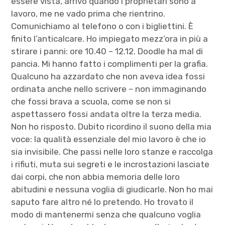
essere vista, arrivo quando i proprietari sono a
lavoro, me ne vado prima che rientrino.
Comunichiamo al telefono o con i bigliettini. È
finito l’anticalcare. Ho impiegato mezz’ora in più a
stirare i panni: ore 10.40 – 12.12. Doodle ha mal di
pancia. Mi hanno fatto i complimenti per la grafia.
Qualcuno ha azzardato che non aveva idea fossi
ordinata anche nello scrivere – non immaginando
che fossi brava a scuola, come se non si
aspettassero fossi andata oltre la terza media.
Non ho risposto. Dubito ricordino il suono della mia
voce: la qualità essenziale del mio lavoro è che io
sia invisibile. Che passi nelle loro stanze e raccolga
i rifiuti, muta sui segreti e le incrostazioni lasciate
dai corpi, che non abbia memoria delle loro
abitudini e nessuna voglia di giudicarle. Non ho mai
saputo fare altro né lo pretendo. Ho trovato il
modo di mantenermi senza che qualcuno voglia