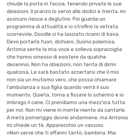
chiude la porta in faccia, tenendo private le sue
deiezioni. Il pranzo lo servo alle dodici e trenta, mi
assicuro riesca a deglutire. Poi guarda un
programma di attualità e io strofino la vetrata
scorrevole, Doodle ci ha lasciato ricami di bava.
Devo portarla fuori, dichiaro. Suono polemica.
Antonia sente la mia voce e solleva sopracciglia
che hanno smesso di esistere da qualche
decennio. Non ha obiezioni, non tenta di dirmi
qualcosa. Le sarà bastato accertarsi che il mio
non sia un mutismo vero, che possa chiamare
l’ambulanza o sua figlia quando verrà il suo
momento. Quieta, torna a fissare lo schermo e io
imbrago il cane. Ci prendiamo una mezz’ora tutta
per noi. Non mi viene in mente niente da cantarle.
A metà pomeriggio dovrei andarmene, ma Antonia
mi chiede un tè. Apparecchio un vassoio.
«Non serve che ti affanni tanto, bambina. Mai