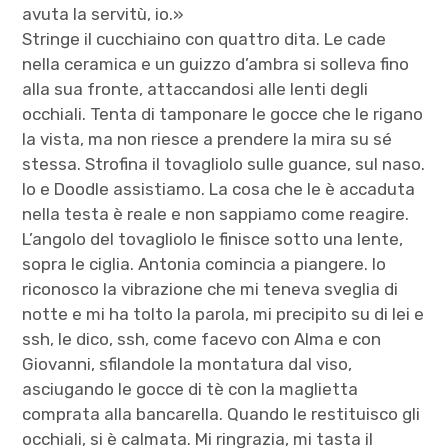
avuta la servitù, io.»
Stringe il cucchiaino con quattro dita. Le cade
nella ceramica e un guizzo d’ambra si solleva fino
alla sua fronte, attaccandosi alle lenti degli
occhiali. Tenta di tamponare le gocce che le rigano
la vista, ma non riesce a prendere la mira su sé
stessa. Strofina il tovagliolo sulle guance, sul naso.
Io e Doodle assistiamo. La cosa che le è accaduta
nella testa è reale e non sappiamo come reagire.
L’angolo del tovagliolo le finisce sotto una lente,
sopra le ciglia. Antonia comincia a piangere. Io
riconosco la vibrazione che mi teneva sveglia di
notte e mi ha tolto la parola, mi precipito su di lei e
ssh, le dico, ssh, come facevo con Alma e con
Giovanni, sfilandole la montatura dal viso,
asciugando le gocce di tè con la maglietta
comprata alla bancarella. Quando le restituisco gli
occhiali, si è calmata. Mi ringrazia, mi tasta il