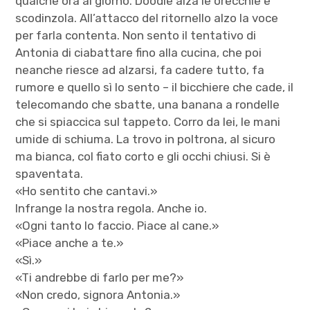
qualche ora al giorno. Doodle alza le orecchie e
scodinzola. All’attacco del ritornello alzo la voce
per farla contenta. Non sento il tentativo di
Antonia di ciabattare fino alla cucina, che poi
neanche riesce ad alzarsi, fa cadere tutto, fa
rumore e quello sì lo sento – il bicchiere che cade, il
telecomando che sbatte, una banana a rondelle
che si spiaccica sul tappeto. Corro da lei, le mani
umide di schiuma. La trovo in poltrona, al sicuro
ma bianca, col fiato corto e gli occhi chiusi. Si è
spaventata.
«Ho sentito che cantavi.»
Infrange la nostra regola. Anche io.
«Ogni tanto lo faccio. Piace al cane.»
«Piace anche a te.»
«Sì.»
«Ti andrebbe di farlo per me?»
«Non credo, signora Antonia.»