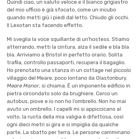
Quindi ciao, un saluto veloce e il bianco grigiastro
del mio ufficio è già sfocato, come un incubo
quando metti giù i piedi dal letto. Chiudo gli occhi.
Il Lexotan sta facendo effetto.
Mi sveglia la voce squillante di un’hostess. Stiamo
atterrando, metti la cintura, alza il sedile e bla bla
bla. Arriviamo a Bristol in perfetto orario. Solita
trafila, controllo passaporti, recupera il bagaglio.
Ho prenotato una stanza in un cottage nel piccolo
villaggio del Meare, poco lontano da Glastonbury.
Meare Manor
, si chiama. È un imponente edificio in
pietra circondato solo da brughiere. Cerco un
autobus, piove e io non ho l’ombrello. Non ho mai
avuto un ombrello. I capelli mi si appiccicano al
volto, la ruota della mia valigia è difettosa, così
ogni dieci metri si gira e si impiglia da qualche
parte. La sbatto per terra. Le persone camminano