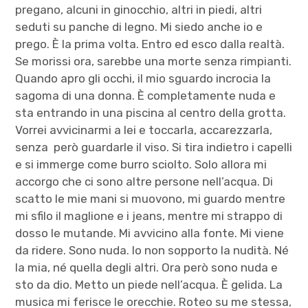
pregano, alcuni in ginocchio, altri in piedi, altri
seduti su panche di legno. Mi siedo anche io e
prego. È la prima volta. Entro ed esco dalla realtà.
Se morissi ora, sarebbe una morte senza rimpianti.
Quando apro gli occhi, il mio sguardo incrocia la
sagoma di una donna. È completamente nuda e
sta entrando in una piscina al centro della grotta.
Vorrei avvicinarmi a lei e toccarla, accarezzarla,
senza però guardarle il viso. Si tira indietro i capelli
e si immerge come burro sciolto. Solo allora mi
accorgo che ci sono altre persone nell’acqua. Di
scatto le mie mani si muovono, mi guardo mentre
mi sfilo il maglione e i jeans, mentre mi strappo di
dosso le mutande. Mi avvicino alla fonte. Mi viene
da ridere. Sono nuda. Io non sopporto la nudità. Né
la mia, né quella degli altri. Ora però sono nuda e
sto da dio. Metto un piede nell’acqua. È gelida. La
musica mi ferisce le orecchie. Roteo su me stessa,