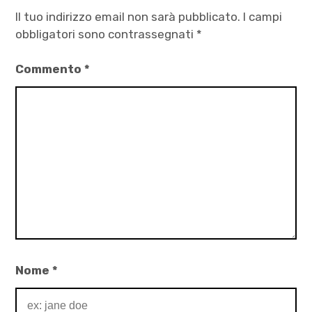
,
Il tuo indirizzo email non sarà pubblicato.
I campi
Ivan
obbligatori sono contrassegnati
*
Jakovlevič
Commento
*
Bilibin
,
letteratura
,
racconti
di viaggio
,
racconti
lisergici
,
ricordi
Nome
*
,
Tiziana