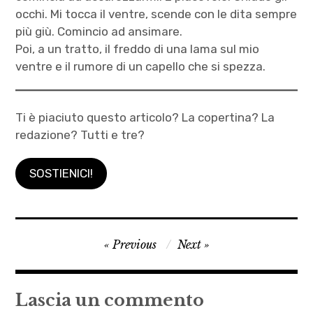
occhi. Mi tocca il ventre, scende con le dita sempre
più giù. Comincio ad ansimare.
Poi, a un tratto, il freddo di una lama sul mio
ventre e il rumore di un capello che si spezza.
Ti è piaciuto questo articolo? La copertina? La
redazione? Tutti e tre?
SOSTIENICI!
Autrici
Navigazione
Previous
Next
,
articoli
Glastonbury
,
Lascia un commento
Inghilterra