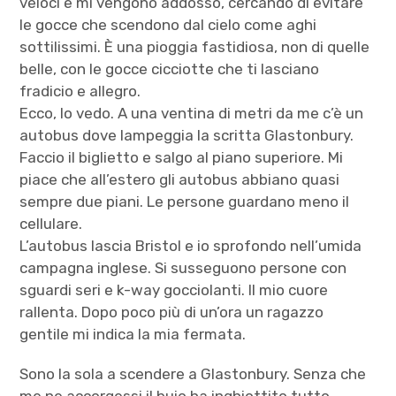
veloci e mi vengono addosso, cercando di evitare
le gocce che scendono dal cielo come aghi
sottilissimi. È una pioggia fastidiosa, non di quelle
belle, con le gocce cicciotte che ti lasciano
fradicio e allegro.
Ecco, lo vedo. A una ventina di metri da me c’è un
autobus dove lampeggia la scritta Glastonbury.
Faccio il biglietto e salgo al piano superiore. Mi
piace che all’estero gli autobus abbiano quasi
sempre due piani. Le persone guardano meno il
cellulare.
L’autobus lascia Bristol e io sprofondo nell’umida
campagna inglese. Si susseguono persone con
sguardi seri e k-way gocciolanti. Il mio cuore
rallenta. Dopo poco più di un’ora un ragazzo
gentile mi indica la mia fermata.
Sono la sola a scendere a Glastonbury. Senza che
me ne accorgessi il buio ha inghiottito tutto.