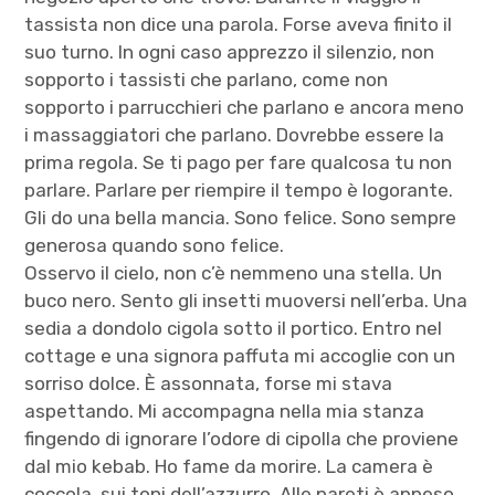
tassista non dice una parola. Forse aveva finito il
suo turno. In ogni caso apprezzo il silenzio, non
sopporto i tassisti che parlano, come non
sopporto i parrucchieri che parlano e ancora meno
i massaggiatori che parlano. Dovrebbe essere la
prima regola. Se ti pago per fare qualcosa tu non
parlare. Parlare per riempire il tempo è logorante.
Gli do una bella mancia. Sono felice. Sono sempre
generosa quando sono felice.
Osservo il cielo, non c’è nemmeno una stella. Un
buco nero. Sento gli insetti muoversi nell’erba. Una
sedia a dondolo cigola sotto il portico. Entro nel
cottage e una signora paffuta mi accoglie con un
sorriso dolce. È assonnata, forse mi stava
aspettando. Mi accompagna nella mia stanza
fingendo di ignorare l’odore di cipolla che proviene
dal mio kebab. Ho fame da morire. La camera è
coccola, sui toni dell’azzurro. Alle pareti è appeso