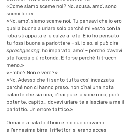
«Come siamo sceme noi? No, scusa, amo’, sono
scemi loro»
«No, amo’, siamo sceme noi. Tu pensavi che io ero
quella buona a urlare solo perché mi vesto con la
roba strappata e le calze a rete. E io ho pensato
tu fossi buona a parlottare – sì, lo so, si può dire
sprechgesang
, ho imparato, amo’ – perché c’avevi
sta faccia più rotonda. E forse perché ti trucchi
meno.»
«Embé? Non è vero?»
«No. Adesso che ti sento tutta così incazzata
perché non ci hanno preso, non c’hai una nota
calante che sia una, c’hai pure la voce roca, però
potente, capito… dovevi urlare te e lasciare a me il
parlottio. Un errore tattico.»
Ormai era calato il buio e noi due eravamo
all’ennesima birra. I riflettori si erano accesi