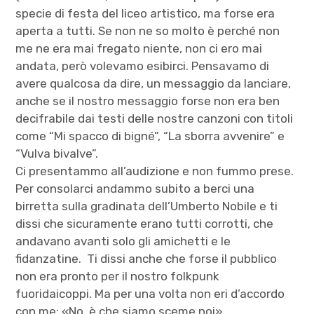
specie di festa del liceo artistico, ma forse era
aperta a tutti. Se non ne so molto è perché non
me ne era mai fregato niente, non ci ero mai
andata, però volevamo esibirci. Pensavamo di
avere qualcosa da dire, un messaggio da lanciare,
anche se il nostro messaggio forse non era ben
decifrabile dai testi delle nostre canzoni con titoli
come “Mi spacco di bigné”, “La sborra avvenire” e
“Vulva bivalve”.
Ci presentammo all’audizione e non fummo prese.
Per consolarci andammo subito a berci una
birretta sulla gradinata dell’Umberto Nobile e ti
dissi che sicuramente erano tutti corrotti, che
andavano avanti solo gli amichetti e le
fidanzatine. Ti dissi anche che forse il pubblico
non era pronto per il nostro folkpunk
fuoridaicoppi. Ma per una volta non eri d’accordo
con me: «No, è che siamo sceme noi»