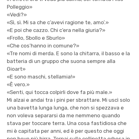
Polleggio»
«Vedi?»
«Sì, sì. Mi sa che c’avevi ragione te, amo’.»
«E poi che cazzo. Chi c’era nella giuria?»
«Frollo, Sbollo e Sburlo»
«Che cos’hanno in comune?»
«Tre nomi di merda. E sono la chitarra, il basso e la
batteria di un gruppo che suona sempre alla
Gioart»
«E sono maschi, stellamia!»
«È vero.»
«Senti, qui tocca colpirli dove fa più male.»
Mi alzai e andai tra i pini per sbrattare. Mi uscì solo
una bavetta lunga lunga, che non si spezzava e
non voleva separarsi da me nemmeno quando
stava per toccare terra. Una cosa fastidiosa che
mi è capitata per anni, ed è per questo che oggi
non bevo più birra. Tornai sulla collinetta erbosa in