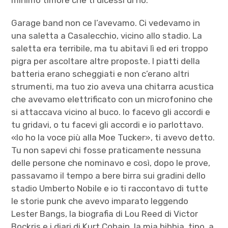
minimo timore che ti dicessi di no.
Garage band non ce l’avevamo. Ci vedevamo in
una saletta a Casalecchio, vicino allo stadio. La
saletta era terribile, ma tu abitavi lì ed eri troppo
pigra per ascoltare altre proposte. I piatti della
batteria erano scheggiati e non c’erano altri
strumenti, ma tuo zio aveva una chitarra acustica
che avevamo elettrificato con un microfonino che
si attaccava vicino al buco. Io facevo gli accordi e
tu gridavi, o tu facevi gli accordi e io parlottavo.
«Io ho la voce più alla Moe Tucker», ti avevo detto.
Tu non sapevi chi fosse praticamente nessuna
delle persone che nominavo e così, dopo le prove,
passavamo il tempo a bere birra sui gradini dello
stadio Umberto Nobile e io ti raccontavo di tutte
le storie punk che avevo imparato leggendo
Lester Bangs, la biografia di Lou Reed di Victor
Bockris e i diari di Kurt Cobain, la mia bibbia, tipo, a