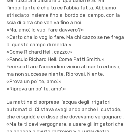
sei riuscita a passare di qua dalla rete. Ma
l’importante è che tu ce l’abbia fatta. Abbiamo
strisciato insieme fino al bordo del campo, con la
scia di birra che veniva fino a noi.
«Ma, amo’, lo vuoi fare davvero?»
«Certo che lo voglio fare. Ma chi cazzo se ne frega
di questo campo di merda.»
«Come Richard Hell, cazzo.»
«Fanculo Richard Hell. Come Patti Smith.»
Feci scattare l’accendino vicino al manto erboso,
ma non successe niente. Riprovai. Niente.
«Prova un po’ te, amo’.»
«Riprova un po’ te, amo’.»
La mattina ci sorprese l’acqua degli irrigatori
automatici. Ci stava svegliando anche il custode,
che ci sgridò e ci disse che dovevamo vergognarci.
«Ma te ti devi vergognare, a usare gli irrigatori che
ha appena piovuto l’altroieri.» gli urlai dietro