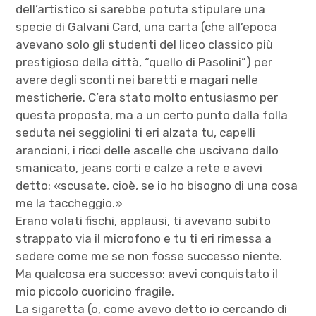
dell’artistico si sarebbe potuta stipulare una
specie di Galvani Card, una carta (che all’epoca
avevano solo gli studenti del liceo classico più
prestigioso della città, “quello di Pasolini”) per
avere degli sconti nei baretti e magari nelle
mesticherie. C’era stato molto entusiasmo per
questa proposta, ma a un certo punto dalla folla
seduta nei seggiolini ti eri alzata tu, capelli
arancioni, i ricci delle ascelle che uscivano dallo
smanicato, jeans corti e calze a rete e avevi
detto: «scusate, cioè, se io ho bisogno di una cosa
me la taccheggio.»
Erano volati fischi, applausi, ti avevano subito
strappato via il microfono e tu ti eri rimessa a
sedere come me se non fosse successo niente.
Ma qualcosa era successo: avevi conquistato il
mio piccolo cuoricino fragile.
La sigaretta (o, come avevo detto io cercando di