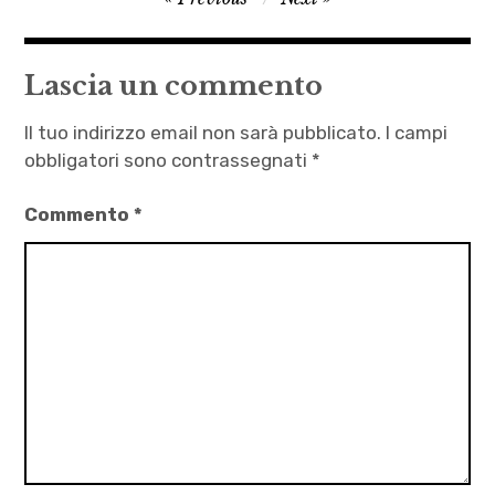
,
articoli
autori
,
Lascia un commento
letteratura
,
Il tuo indirizzo email non sarà pubblicato.
I campi
Luca
obbligatori sono contrassegnati
*
Skuyatulek
Commento
*
,
Martina
Dirce
Carcano
,
Miss
Takkeggio
,
Palestina