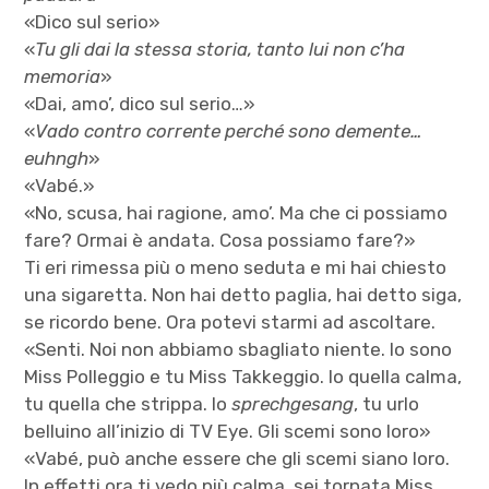
«Dico sul serio»
«
Tu gli dai la stessa storia, tanto lui non c’ha
memoria
»
«Dai, amo’, dico sul serio…»
«
Vado contro corrente perché sono demente…
euhngh
»
«Vabé.»
«No, scusa, hai ragione, amo’. Ma che ci possiamo
fare? Ormai è andata. Cosa possiamo fare?»
Ti eri rimessa più o meno seduta e mi hai chiesto
una sigaretta. Non hai detto paglia, hai detto siga,
se ricordo bene. Ora potevi starmi ad ascoltare.
«Senti. Noi non abbiamo sbagliato niente. Io sono
Miss Polleggio e tu Miss Takkeggio. Io quella calma,
tu quella che strippa. Io
sprechgesang
, tu urlo
belluino all’inizio di TV Eye. Gli scemi sono loro»
«Vabé, può anche essere che gli scemi siano loro.
In effetti ora ti vedo più calma, sei tornata Miss