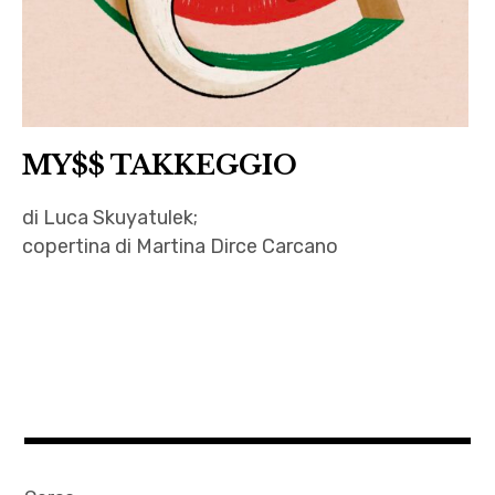
MY$$ TAKKEGGIO
di Luca Skuyatulek;
copertina di Martina Dirce Carcano
anguria
,
autori
,
letteratura
,
Luca