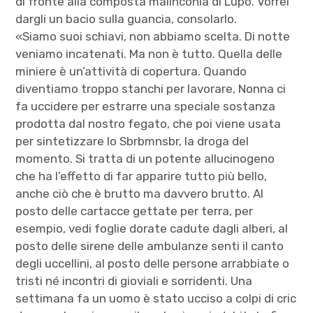
di fronte alla composta malinconia di Lupo. Vorrei
dargli un bacio sulla guancia, consolarlo.
«Siamo suoi schiavi, non abbiamo scelta. Di notte
veniamo incatenati. Ma non è tutto. Quella delle
miniere è un’attività di copertura. Quando
diventiamo troppo stanchi per lavorare, Nonna ci
fa uccidere per estrarre una speciale sostanza
prodotta dal nostro fegato, che poi viene usata
per sintetizzare lo Sbrbmnsbr, la droga del
momento. Si tratta di un potente allucinogeno
che ha l’effetto di far apparire tutto più bello,
anche ciò che è brutto ma davvero brutto. Al
posto delle cartacce gettate per terra, per
esempio, vedi foglie dorate cadute dagli alberi, al
posto delle sirene delle ambulanze senti il canto
degli uccellini, al posto delle persone arrabbiate o
tristi né incontri di gioviali e sorridenti. Una
settimana fa un uomo è stato ucciso a colpi di cric