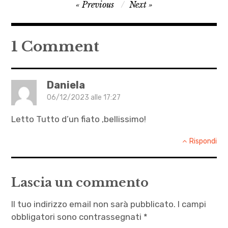
Navigazione
Previous
Next
,
articoli
Autrici
,
1 Comment
bandiera
palestinese
,
Daniela
Camorra
06/12/2023 alle 17:27
,
Letto Tutto d’un fiato ,bellissimo!
Cappuccetto
rosso
Rispondi
,
Kurt
Cobain
Lascia un commento
,
Il tuo indirizzo email non sarà pubblicato.
I campi
letteratura
obbligatori sono contrassegnati
*
,