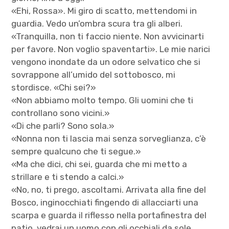
«Ehi, Rossa». Mi giro di scatto, mettendomi in
guardia. Vedo un’ombra scura tra gli alberi.
«Tranquilla, non ti faccio niente. Non avvicinarti
per favore. Non voglio spaventarti». Le mie narici
vengono inondate da un odore selvatico che si
sovrappone all’umido del sottobosco, mi
stordisce. «Chi sei?»
«Non abbiamo molto tempo. Gli uomini che ti
controllano sono vicini.»
«Di che parli? Sono sola.»
«Nonna non ti lascia mai senza sorveglianza, c’è
sempre qualcuno che ti segue.»
«Ma che dici, chi sei, guarda che mi metto a
strillare e ti stendo a calci.»
«No, no, ti prego, ascoltami. Arrivata alla fine del
Bosco, inginocchiati fingendo di allacciarti una
scarpa e guarda il riflesso nella portafinestra del
patio, vedrai un uomo con gli occhiali da sole