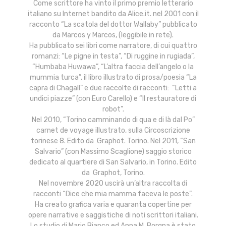
Come scrittore ha vinto il primo premio letterario
italiano su Internet bandito da Alice.it. nel 2001 con il
racconto “La scatola del dottor Wallaby” pubblicato
da Marcos y Marcos, (leggibile in rete).
Ha pubblicato sei libri come narratore, di cui quattro
romanzi: “Le pigne in testa”, “Di ruggine in rugiada”,
“Humbaba Huwawa”, “L’altra faccia dell’angelo o la
mummia turca”, il libro illustrato di prosa/poesia “La
capra di Chagall” e due raccolte di racconti: “Letti a
undici piazze” (con Euro Carello) e “Il restauratore di
robot”.
Nel 2010, “Torino camminando di qua e di là dal Po”
carnet de voyage illustrato, sulla Circoscrizione
torinese 8. Edito da Graphot. Torino. Nel 2011, “San
Salvario” (con Massimo Scaglione) saggio storico
dedicato al quartiere di San Salvario, in Torino. Edito
da Graphot, Torino.
Nel novembre 2020 uscirà un’altra raccolta di
racconti “Dice che mia mamma faceva le poste”.
Ha creato grafica varia e quaranta copertine per
opere narrative e saggistiche di noti scrittori italiani.
Lo studio di Mario Bianco ed Anna M. Borgna è stato