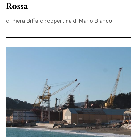
Rossa
,
pdfb
di Piera Biffardi; copertina di Mario Bianco
anguria
,
Autrici
,
bandiera
palestinese
,
Camorra
,
Cappuccetto
rosso
,