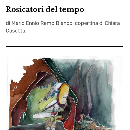
Kurt
Rosicatori del tempo
Cobain
,
di Mario Ennio Remo Bianco; copertina di Chiara
letteratura
Casetta.
,
Mario
Chiara
Bianco
Casetta
,
,
Mario
letteratura
Ennio
,
Remo
Mario
Bianco
Ennio
,
Remo
palestina
Bianco
libera
,
,
Rosicatori