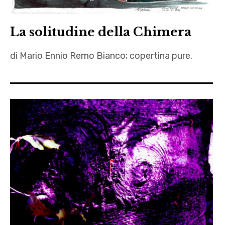
piera
del tempo
biffardi
La solitudine della Chimera
,
Rossa
di Mario Ennio Remo Bianco; copertina pure.
La
solitudine
della
Chimera
,
letteratura
,
Mario
Ennio
Remo
Bianco