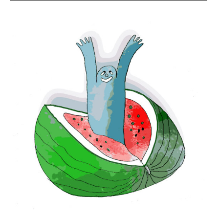
Spinelli
,
letteratura
,
Lucia
Tradii
,
Mariel
,
Mario
Bianco
,
Mario
Ennio
Remo
Bianco