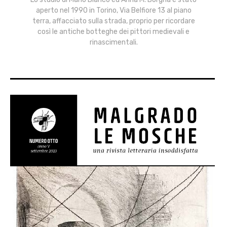
aperto nel 1990 in Torino, Via Belfiore 13 al piano
terra, affacciato sulla strada, proprio per ricordare
così le antiche botteghe dei pittori medievali e
rinascimentali.