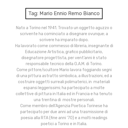
menu
Numeri
Tag:
Mario Ennio Remo Bianco
Call
Nato a Torino nel 1941. Trovato un oggetto aguzzo o
scrivente ha cominciato a disegnare ovunque; a
expan
Rubriche
child
scrivere ha imparato dopo.
menu
Ha lavorato come commesso di libreria, insegnante di
Contatti
Educazione Artistica, grafico pubblicitario,
disegnatore progettista, per vent’anni è stato
responsabile tecnico della G.A.M. di Torino.
Archivio
Come pittore/scultore Mario lavora foggiando segni
di una pittura astratto simbolica, a illustrazioni, ed a
costruire oggetti surreali polimaterici, in materiali
espansi leggerissimi; ha partecipato a molte
collettive di pittura in Italia ed in Francia e ha tenuto
una trentina di mostre personali.
Come membro dell’Agenzia Poetica Torinese ha
partecipato per due anni ad una trasmissione di
poesia alla RTA (fine anni ’70) e a molti readings
poetici a Torino e in Italia.