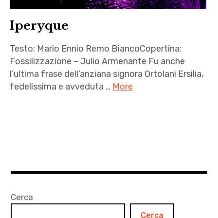
Iperyque
Testo: Mario Ennio Remo BiancoCopertina:
Fossilizzazione – Julio Armenante Fu anche
l’ultima frase dell’anziana signora Ortolani Ersilia,
fedelissima e avveduta …
More
Iperyque
,
Julio
Armenante
,
letteratura
,
Cerca
Mario
Cerca